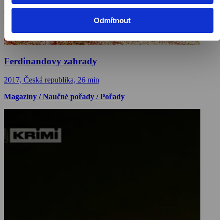
Odmítnout
Ferdinandovy zahrady
2017, Česká republika, 26 min
Magazíny / Naučné pořady / Pořady