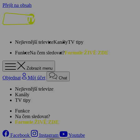
Přejít na obsah
Nejlevnější televize
Kanály
TV tipy
Funkce
Na čem sledovat?
Formule ŽIVĚ ZDE
Zobrazit menu
Objednat
Můj účet
Chat
Nejlevnější televize
Kanály
TV tipy
Funkce
Na čem sledovat?
Formule ŽIVĚ ZDE
Facebook
Instagram
Youtube