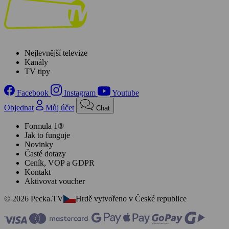
Nejlevnější televize
Kanály
TV tipy
Facebook
Instagram
Youtube
Objednat
Můj účet
Chat
Formula 1®
Jak to funguje
Novinky
Časté dotazy
Ceník, VOP a GDPR
Kontakt
Aktivovat voucher
© 2026 Pecka.TV
Hrdě vytvořeno v České republice