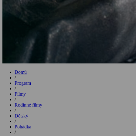
Domů
/
Program
/
Filmy
/
Rodinné filmy
/
Dětský
/
Pohádka
/