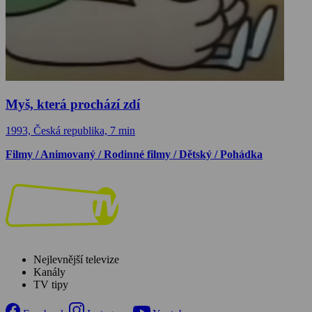
Myš, která prochází zdí
1993, Česká republika, 7 min
Filmy / Animovaný / Rodinné filmy / Dětský / Pohádka
Nejlevnější televize
Kanály
TV tipy