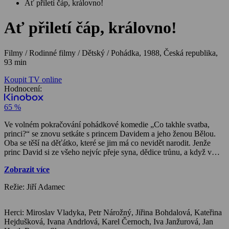
Ať přiletí čáp, královno!
Ať přiletí čáp, královno!
Filmy / Rodinné filmy / Dětský / Pohádka,
1988, Česká republika,
93 min
Koupit TV online
Hodnocení:
65 %
Ve volném pokračování pohádkové komedie „Co takhle svatba,
princi?“ se znovu setkáte s princem Davidem a jeho ženou Bělou.
Oba se těší na děťátko, které se jim má co nevidět narodit. Jenže
princ David si ze všeho nejvíc přeje syna, dědice trůnu, a když v
kolébce zavrní holčička, nedokáže se s tím smířit. A tak mu chvíli
Zobrazit více
potrvá, než vezme svou dceru na milost…
Režie: Jiří Adamec
Herci: Miroslav Vladyka, Petr Nárožný, Jiřina Bohdalová, Kateřina
Hejdušková, Ivana Andrlová, Karel Černoch, Iva Janžurová, Jan