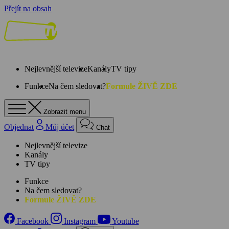
Přejít na obsah
Nejlevnější televize
Kanály
TV tipy
Funkce
Na čem sledovat?
Formule ŽIVĚ ZDE
Zobrazit menu
Objednat
Můj účet
Chat
Nejlevnější televize
Kanály
TV tipy
Funkce
Na čem sledovat?
Formule ŽIVĚ ZDE
Facebook
Instagram
Youtube