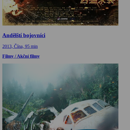
Andělští bojovníci
2013, Čína, 95 min
Filmy / Akční filmy