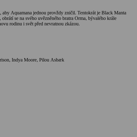
, obrátí se na svého uvězněného bratra Orma, bývalého krále
novu rodinu i svět před nevratnou zkázou.
Herci: Jason Momoa, Patrick Wilson, Yahya Abdul-Mateen II, Randall Park, Amber Heard, Nicole Kidman, Dolph Lundgren, Temuera Morrison, Indya Moore, Pilou Asbæk