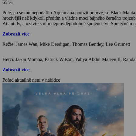
65 %
Poté, co se mu nepodařilo Aquamana porazit poprvé, se Black Manta, stále poháněný potřebou pomstít smrt svého otce, nezastaví před ničím, aby Aquamana jednou provždy zničil. Tentokrát je Black Manta
hrozivější než kdykoli předtím a vládne mocí bájného černého trojzu
Atlantidy, a uzavře s ním nepravděpodobné spojenectví. Společně musí
Zobrazit více
Režie: James Wan, Mike Deedigan, Thomas Bentley, Lee Grumett
Zobrazit více
Pořad aktuálně není v nabídce