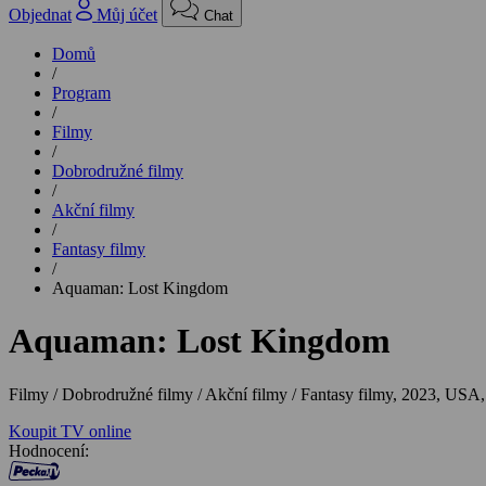
Objednat
Můj účet
Chat
Domů
/
Program
/
Filmy
/
Dobrodružné filmy
/
Akční filmy
/
Fantasy filmy
/
Aquaman: Lost Kingdom
Aquaman: Lost Kingdom
Filmy / Dobrodružné filmy / Akční filmy / Fantasy filmy,
2023, USA,
Koupit TV online
Hodnocení: