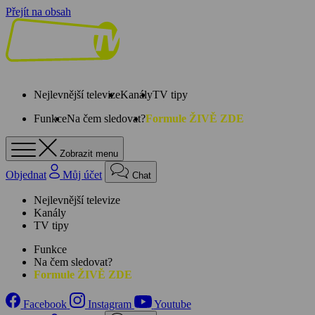
Přejít na obsah
Nejlevnější televize
Kanály
TV tipy
Funkce
Na čem sledovat?
Formule ŽIVĚ ZDE
Zobrazit menu
Objednat
Můj účet
Chat
Nejlevnější televize
Kanály
TV tipy
Funkce
Na čem sledovat?
Formule ŽIVĚ ZDE
Facebook
Instagram
Youtube