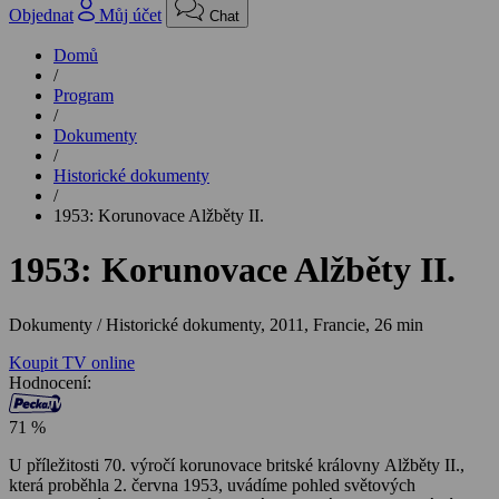
Objednat
Můj účet
Chat
Domů
/
Program
/
Dokumenty
/
Historické dokumenty
/
1953: Korunovace Alžběty II.
1953: Korunovace Alžběty II.
Dokumenty / Historické dokumenty,
2011, Francie, 26 min
Koupit TV online
Hodnocení:
71 %
U příležitosti 70. výročí korunovace britské královny Alžběty II.,
která proběhla 2. června 1953, uvádíme pohled světových