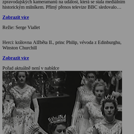
zpravodajských kameramanů na událost, která se stala mediálním
historickým milníkem. Přímý přenos televize BBC sledovalo
odhadem 27 milionů lidí v Británii, v zámoří pak se zpožděním ze
Zobrazit více
záznamu (rozesílaného letadly) další miliony diváků. Na
uskutečnění tohoto smělého plánu, který byl logisticky i vzhledem k
Režie: Serge Viallet
tehdejším omezeným technickým možnostem složitě proveditelný,
měl obrovskou zásluhu moderně smýšlející královnin choť princ
Philip, vévoda z Edinburghu.
Herci: královna Alžběta II., princ Philip, vévoda z Edinburghu,
Winston Churchill
Zobrazit více
Pořad aktuálně není v nabídce