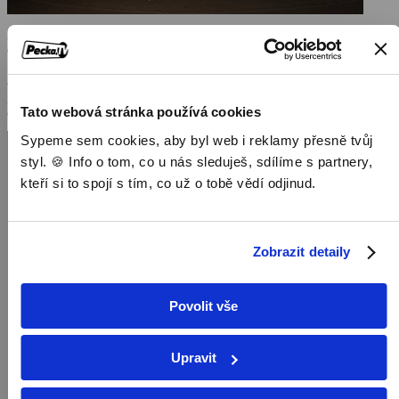
Hledači pravdy
2022, USA, 50 min
Dokumenty / Historické dokumenty
Tato webová stránka používá cookies
Sypeme sem cookies, aby byl web i reklamy přesně tvůj
styl. 🍪 Info o tom, co u nás sleduješ, sdílíme s partnery,
kteří si to spojí s tím, co už o tobě vědí odjinud.
Zobrazit detaily
Povolit vše
Upravit