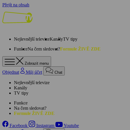
Přejít na obsah
Nejlevnější televize
Kanály
TV tipy
Funkce
Na čem sledovat?
Formule ŽIVĚ ZDE
Zobrazit menu
Objednat
Můj účet
Chat
Nejlevnější televize
Kanály
TV tipy
Funkce
Na čem sledovat?
Formule ŽIVĚ ZDE
Facebook
Instagram
Youtube