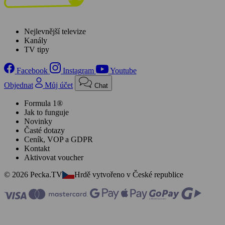
Nejlevnější televize
Kanály
TV tipy
Facebook
Instagram
Youtube
Objednat
Můj účet
Chat
Formula 1®
Jak to funguje
Novinky
Časté dotazy
Ceník, VOP a GDPR
Kontakt
Aktivovat voucher
© 2026 Pecka.TV
Hrdě vytvořeno v České republice