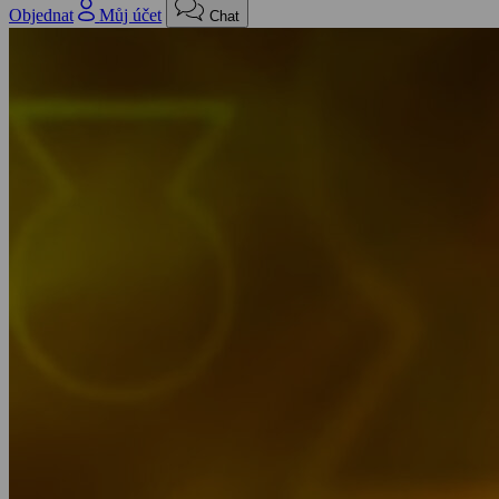
Objednat
Můj účet
Chat