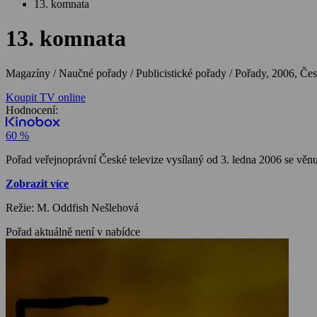
13. komnata
13. komnata
Magazíny / Naučné pořady / Publicistické pořady / Pořady,
2006, Čes
Koupit TV online
Hodnocení:
60 %
Pořad veřejnoprávní České televize vysílaný od 3. ledna 2006 se vě
Zobrazit více
Režie: M. Oddfish Nešlehová
Pořad aktuálně není v nabídce