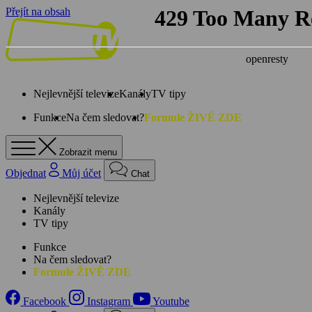
Přejít na obsah
Nejlevnější televize
Kanály
TV tipy
Funkce
Na čem sledovat?
Formule ŽIVĚ ZDE
Zobrazit menu
Objednat
Můj účet
Chat
Nejlevnější televize
Kanály
TV tipy
Funkce
Na čem sledovat?
Formule ŽIVĚ ZDE
Facebook
Instagram
Youtube