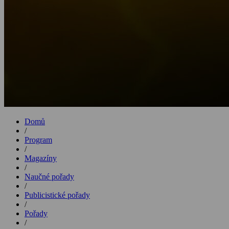
Domů
/
Program
/
Magazíny
/
Naučné pořady
/
Publicistické pořady
/
Pořady
/