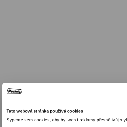
Tato webová stránka používá cookies
Sypeme sem cookies, aby byl web i reklamy přesně tvůj styl. 🍪