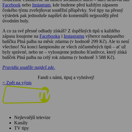
Facebook
nebo
Instagram
,
kde budeme před každým zápasem
českého týmu zveřejňovat soutěžní příspěvky.
Své tipy na přesný
výsledek pak jednoduše napíšeš do komentářů nejpozději před
úvodním buly.
A co za své přesné odhady získáš?
Z úspěšných tipů u každého
zápasu losujeme na
Facebooku
i
Instagramu
výherce nadupaného
balíčku Plná palba na měsíc zdarma (v hodnotě 299 Kč).
Ale to není
všechno!
Na konci šampionátu ze všech zúčastněných tipů – ať už
byly správné,
nebo ne – vylosujeme jednoho šťastlivce,
který získá
balíček Plná palba na celý rok zdarma (v hodnotě 3 588 Kč).
Pravidla soutěže najdeš zde.
Fandi s námi,
tipuj a vyhrávej!
< Zpět na výpis
Nejlevnější televize
Kanály
TV tipy