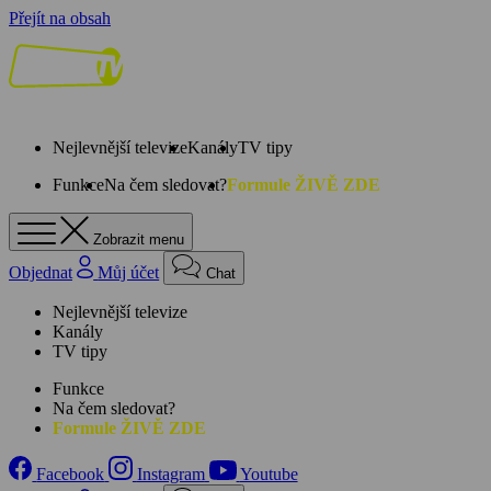
Přejít na obsah
Nejlevnější televize
Kanály
TV tipy
Funkce
Na čem sledovat?
Formule ŽIVĚ ZDE
Zobrazit menu
Objednat
Můj účet
Chat
Nejlevnější televize
Kanály
TV tipy
Funkce
Na čem sledovat?
Formule ŽIVĚ ZDE
Facebook
Instagram
Youtube