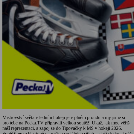
Mistrovství světa v ledním hokeji je v plném proudu a my jsme si
pro tebe na Pecka.
TV připravili velkou soutěž!
Ukaž,
jak moc věříš
naší reprezentaci,
a zapoj se do Tipovačky k MS v hokeji 2026.
Soutěžíme exkluzivně na našich sociálních sítích – stačí sledovat náš