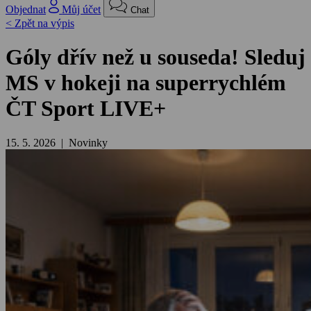
Objednat
Můj účet
Chat
< Zpět na výpis
Góly dřív než u souseda! Sleduj
MS v hokeji na superrychlém
ČT Sport LIVE+
15. 5. 2026 | Novinky