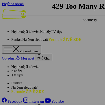
Přejít na obsah
Nejlevnější televize
Kanály
TV tipy
Funkce
Na čem sledovat?
Formule ŽIVĚ ZDE
Zobrazit menu
Objednat
Můj účet
Chat
Nejlevnější televize
Kanály
TV tipy
Funkce
Na čem sledovat?
Formule ŽIVĚ ZDE
Facebook
Instagram
Youtube