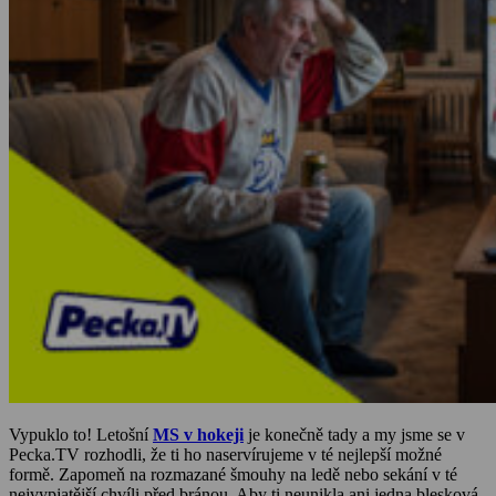
Vypuklo to! Letošní
MS v hokeji
je konečně tady a my jsme se v
Pecka.TV rozhodli, že ti ho naservírujeme v té nejlepší možné
formě. Zapomeň na rozmazané šmouhy na ledě nebo sekání v té
nejvypjatější chvíli před bránou. Aby ti neunikla ani jedna blesková