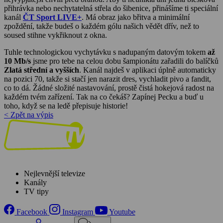
přihrávka nebo nechytatelná střela do šibenice, přinášíme ti speciální
kanál
ČT Sport LIVE+
. Má obraz jako břitva a minimální
zpoždění, takže budeš o každém gólu našich vědět dřív, než to
soused stihne vykřiknout z okna.
Tuhle technologickou vychytávku s nadupaným datovým tokem
až
10 Mb/s
jsme pro tebe na celou dobu šampionátu zařadili do balíčků
Zlatá střední a vyšších
. Kanál najdeš v aplikaci úplně automaticky
na pozici 70, takže si stačí jen narazit dres, vychladit pivo a fandit,
co to dá. Žádné složité nastavování, prostě čistá hokejová radost na
každém tvém zařízení. Tak na co čekáš? Zapínej Pecku a buď u
toho, když se na ledě přepisuje historie!
< Zpět na výpis
Nejlevnější televize
Kanály
TV tipy
Facebook
Instagram
Youtube