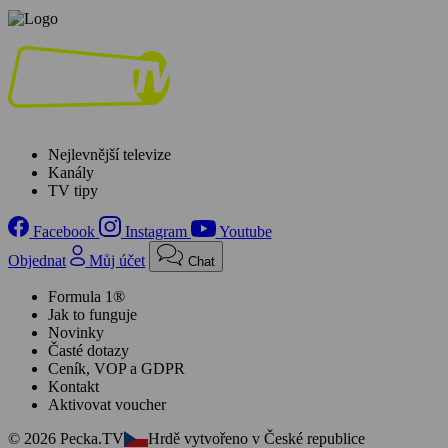
Nejlevnější televize
Kanály
TV tipy
Facebook
Instagram
Youtube
Objednat
Můj účet
Chat
Formula 1®
Jak to funguje
Novinky
Časté dotazy
Ceník, VOP a GDPR
Kontakt
Aktivovat voucher
© 2026 Pecka.TV
Hrdě vytvořeno v České republice