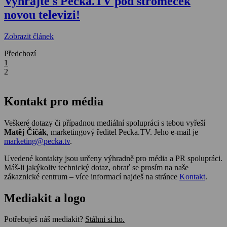
Vyhrajte s Pecka.TV pod stromeček
novou televizi!
Zobrazit článek
Předchozí
1
2
Kontakt pro média
Veškeré dotazy či případnou mediální spolupráci s tebou vyřeší
Matěj Čičák
, marketingový ředitel Pecka.TV. Jeho e-mail je
marketing@pecka.tv
.
Uvedené kontakty jsou určeny výhradně pro média a PR spolupráci.
Máš-li jakýkoliv technický dotaz, obrať se prosím na naše
zákaznické centrum – více informací najdeš na stránce
Kontakt
.
Mediakit a logo
Potřebuješ náš mediakit?
Stáhni si ho.