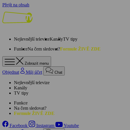
Přejít na obsah
Nejlevnější televize
Kanály
TV tipy
Funkce
Na čem sledovat?
Formule ŽIVĚ ZDE
Zobrazit menu
Objednat
Můj účet
Chat
Nejlevnější televize
Kanály
TV tipy
Funkce
Na čem sledovat?
Formule ŽIVĚ ZDE
Facebook
Instagram
Youtube