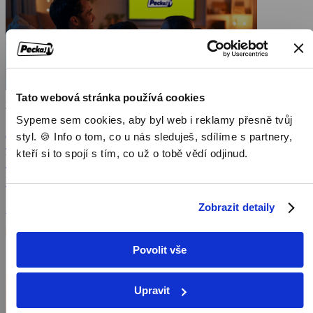
Tato webová stránka používá cookies
24. 9. 2024
Tiskové zprávy
Sypeme sem cookies, aby byl web i reklamy přesně tvůj
styl. 🍪 Info o tom, co u nás sleduješ, sdílíme s partnery,
Tisková zpráva: 104 kanálů za 119 korun!
kteří si to spojí s tím, co už o tobě vědí odjinud.
V Česku startuje nejlevnější internetová
televize
Zobrazit detaily
Zobrazit článek
Povolit vše
Upravit