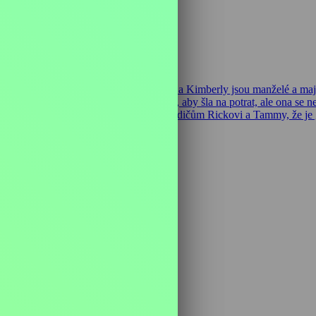
krese, a ten má zasáhnout tornádo. Rodger a Kimberly jsou manželé a 
stí, že je těhotná, její přítel Eric chce, aby šla na potrat, ale ona se n
de starat o Peyton. Luke oznámí svým rodičům Rickovi a Tammy, že je ga
ejich syn gay, nehodlají…