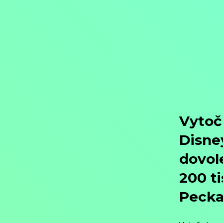
Objednat
Můj účet
Chat
Domů
/
Programy
/
Filmy
/
Filmy různých žánrů
/
Katastrofický
Katastrofický
Další