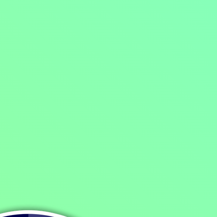
73%
66%
Monstrum
Drtiv