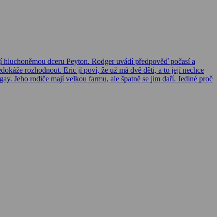
mají hluchoněmou dceru Peyton. Rodger uvádí předpověď počasí a
edokáže rozhodnout. Eric jí poví, že už má dvě děti, a to její nechce
y. Jeho rodiče mají velkou farmu, ale špatně se jim daří. Jediné proč