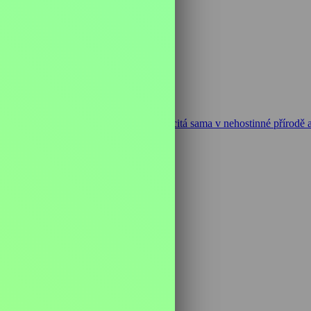
lo havaruje v odlehlé tundře. Larisa se ocitá sama v nehostinné přírodě