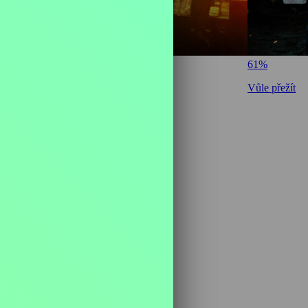
61%
ý dopad
Vůle přežít