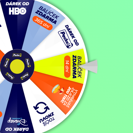
13 minut
Filmy / Filmy různých žánrů / Katastrofický