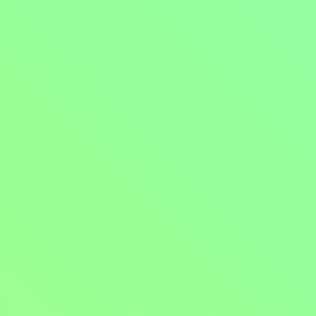
Vůle přežít