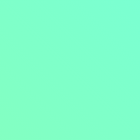
Přejít na obsah
Nejlevnější televize
Kanály
TV tipy
Funkce
Na čem sledovat?
Formule ŽIVĚ ZDE
Zobrazit menu
Objednat
Můj účet
Chat
Nejlevnější televize
Kanály
TV tipy
Funkce
Na čem sledovat?
Formule ŽIVĚ ZDE
Facebook
Instagram
Youtube