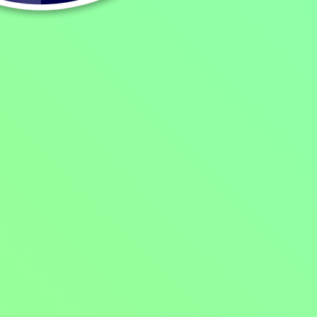
2021 | USA, Kanada | 108 min
Hodnocení:
49 %
Film zachycuje jeden den odlišných rodin, které bydlí ve stejném o
Kimberly je šéfkou krizového štábu. Devatenáctiletá kadeřnice Maddy zji
nikdy vidět. Její matka Jess jí chce podpořit. Maddy se odpoledne bu
všechno dělají, je kvůli budoucnosti a svým vnoučatům. Fakt, že je j
Více o programu