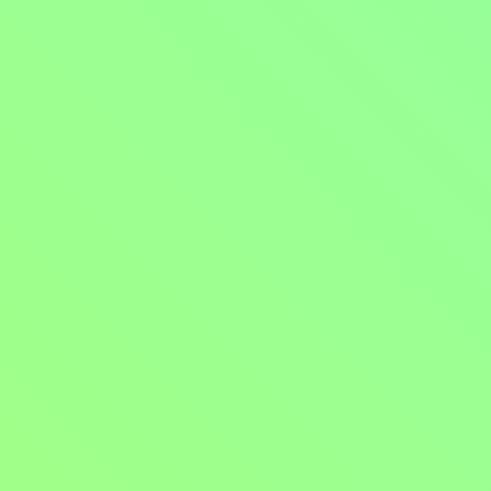
Filmy / Dobrodružné filmy / Filmy různých žánrů / Katastrofický
2022 | Rusko | 108 min
Hodnocení:
61 %
Po svatební cestě se Larisa a Vladimir vracejí domů, když jejich letad
celou havárii utajit.
Více o programu