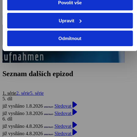
Povolit vše
Upravit
Odmítnout
Seznam dalších epizod
1. série
2. série
5. série
5. díl
již vysíláno 1.8.2026
Sledovat
již vysíláno 3.8.2026
Sledovat
6. díl
již vysíláno 4.8.2026
Sledovat
již vysíláno 4.8.2026
Sledovat