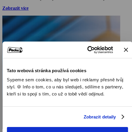
základy některých z nejbizarnějších událostí, které kdy byly
Zobrazit více
zaznamenány.
Tato webová stránka používá cookies
Sypeme sem cookies, aby byl web i reklamy přesně tvůj
styl. 🍪 Info o tom, co u nás sleduješ, sdílíme s partnery,
kteří si to spojí s tím, co už o tobě vědí odjinud.
Zobrazit detaily