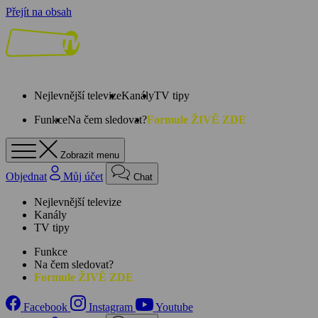
Přejít na obsah
Nejlevnější televize
Kanály
TV tipy
Funkce
Na čem sledovat?
Formule ŽIVĚ ZDE
Zobrazit menu
Objednat
Můj účet
Chat
Nejlevnější televize
Kanály
TV tipy
Funkce
Na čem sledovat?
Formule ŽIVĚ ZDE
Facebook
Instagram
Youtube