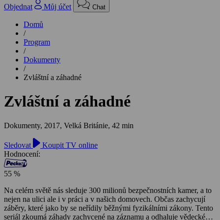
Objednat
Můj účet
Chat
Domů
/
Program
/
Dokumenty
/
Zvláštní a záhadné
Zvláštní a záhadné
Dokumenty,
2017, Velká Británie, 42 min
Sledovat
Koupit TV online
Hodnocení:
55 %
Na celém světě nás sleduje 300 milionů bezpečnostních kamer, a to
nejen na ulici ale i v práci a v našich domovech. Občas zachycují
záběry, které jako by se neřídily běžnými fyzikálními zákony. Tento
seriál zkoumá záhady zachycené na záznamu a odhaluje vědecké