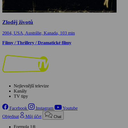
Zloděj životů
2004, USA, Austrálie, Kanada, 103 min
Filmy / Thrillery / Dramatické filmy
Nejlevnější televize
Kanály
TV tipy
Facebook
Instagram
Youtube
Objednat
Můj účet
Chat
Formula 1®