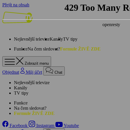
Přejít na obsah
Nejlevnější televize
Kanály
TV tipy
Funkce
Na čem sledovat?
Formule ŽIVĚ ZDE
Zobrazit menu
Objednat
Můj účet
Chat
Nejlevnější televize
Kanály
TV tipy
Funkce
Na čem sledovat?
Formule ŽIVĚ ZDE
Facebook
Instagram
Youtube