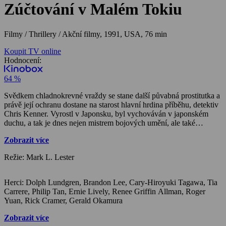
Zúčtování v Malém Tokiu
Filmy / Thrillery / Akční filmy,
1991, USA, 76 min
Koupit TV online
Hodnocení:
64 %
Svědkem chladnokrevné vraždy se stane další půvabná prostitutka a
právě její ochranu dostane na starost hlavní hrdina příběhu, detektiv
Chris Kenner. Vyrostl v Japonsku, byl vychováván v japonském
duchu, a tak je dnes nejen mistrem bojových umění, ale také
největším expertem na japonskou mafii. V souboji s Yoshidou však
Zobrazit více
jde o mnohem víc, než je život atraktivní prostitutky. Nelítostný
mafián se totiž pokouší dostat na trh novou drogu a navíc kdysi
Režie: Mark L. Lester
dávno zavraždil Kennerovi rodiče. Schopného pomocníka získal
Kenner v hongkongském policajtovi Johnu Muratovi. Vznikla tak
sice neobvyklá dvojka – Američan žijící v duchu japonských tradic
Herci: Dolph Lundgren, Brandon Lee, Cary-Hiroyuki Tagawa, Tia
a Asiat, kterému není nic amerického cizí, ale je zřejmé, že proti
Carrere, Philip Tan, Ernie Lively, Renee Griffin Allman, Roger
takové kombinaci nemá Yoshida šanci.
Yuan, Rick Cramer, Gerald Okamura
Zobrazit více