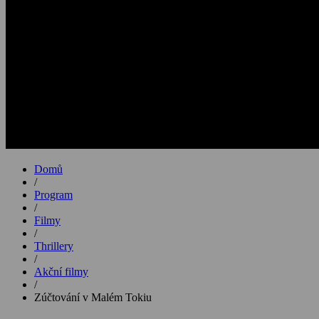
Domů
/
Program
/
Filmy
/
Thrillery
/
Akční filmy
/
Zúčtování v Malém Tokiu