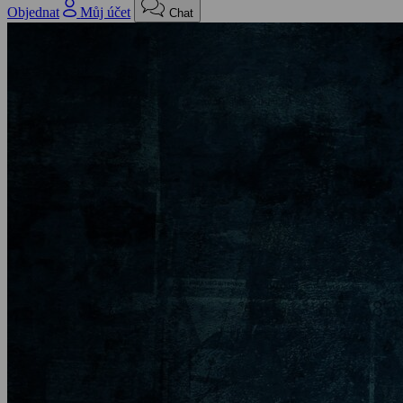
Objednat
Můj účet
Chat