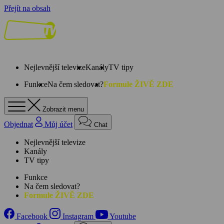
Přejít na obsah
Nejlevnější televize
Kanály
TV tipy
Funkce
Na čem sledovat?
Formule ŽIVĚ ZDE
Zobrazit menu
Objednat
Můj účet
Chat
Nejlevnější televize
Kanály
TV tipy
Funkce
Na čem sledovat?
Formule ŽIVĚ ZDE
Facebook
Instagram
Youtube