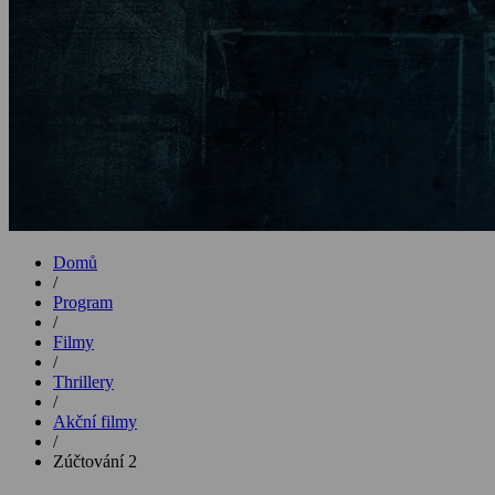
Domů
/
Program
/
Filmy
/
Thrillery
/
Akční filmy
/
Zúčtování 2