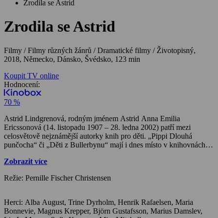
Zrodila se Astrid
Zrodila se Astrid
Filmy / Filmy různých žánrů / Dramatické filmy / Životopisný,
2018, Německo, Dánsko, Švédsko, 123 min
Koupit TV online
Hodnocení:
70 %
Astrid Lindgrenová, rodným jménem Astrid Anna Emilia
Ericssonová (14. listopadu 1907 – 28. ledna 2002) patří mezi
celosvětově nejznámější autorky knih pro děti. „Pippi Dlouhá
punčocha“ či „Děti z Bullerbynu“ mají i dnes místo v knihovnách
mnoha dětí a vyrostli na nich i mnozí jejich rodiče. Svěží i
Zobrazit více
provokativní životopisný snímek dánské režisérky Pernille Fischer
Christensenové ale nesleduje tyto poetické dětské příběhy, zaměřuje
Režie: Pernille Fischer Christensen
se na veřejnosti nepříliš známé mládí Astrid Lindgrenové. Jak
ovlivnil nelehký životní osud, svobodné mateřství a těžká
ekonomická situace v předválečném Švédsku spisovatelčinu
Herci: Alba August, Trine Dyrholm, Henrik Rafaelsen, Maria
osobnost?
Bonnevie, Magnus Krepper, Björn Gustafsson, Marius Damslev,