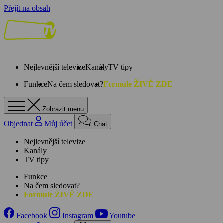
Přejít na obsah
Nejlevnější televize
Kanály
TV tipy
Funkce
Na čem sledovat?
Formule ŽIVĚ ZDE
Zobrazit menu
Objednat
Můj účet
Chat
Nejlevnější televize
Kanály
TV tipy
Funkce
Na čem sledovat?
Formule ŽIVĚ ZDE
Facebook
Instagram
Youtube