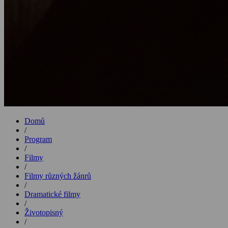
Domů
/
Program
/
Filmy
/
Filmy různých žánrů
/
Dramatické filmy
/
Životopisný
/