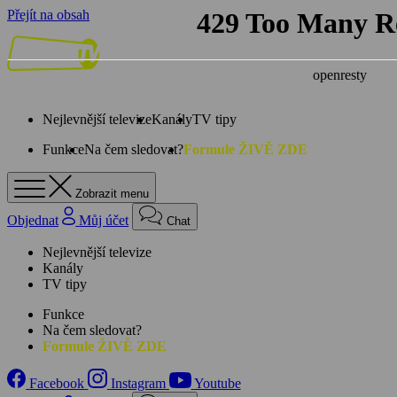
Přejít na obsah
Nejlevnější televize
Kanály
TV tipy
Funkce
Na čem sledovat?
Formule ŽIVĚ ZDE
Zobrazit menu
Objednat
Můj účet
Chat
Nejlevnější televize
Kanály
TV tipy
Funkce
Na čem sledovat?
Formule ŽIVĚ ZDE
Facebook
Instagram
Youtube