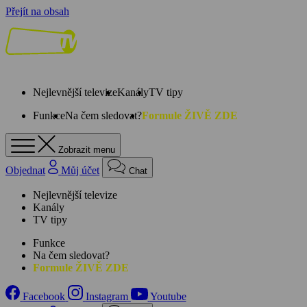
Přejít na obsah
Nejlevnější televize
Kanály
TV tipy
Funkce
Na čem sledovat?
Formule ŽIVĚ ZDE
Zobrazit menu
Objednat
Můj účet
Chat
Nejlevnější televize
Kanály
TV tipy
Funkce
Na čem sledovat?
Formule ŽIVĚ ZDE
Facebook
Instagram
Youtube