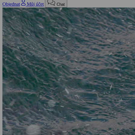
Objednat
Můj účet
Chat