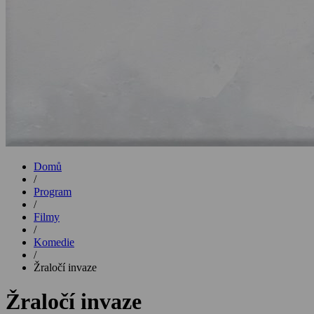
Domů
/
Program
/
Filmy
/
Komedie
/
Žraločí invaze
Žraločí invaze