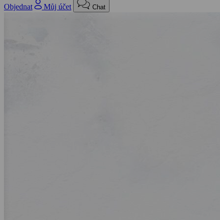
Objednat
Můj účet
Chat