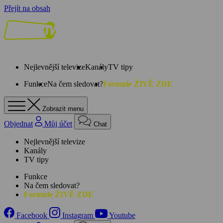
Přejít na obsah
Nejlevnější televize
Kanály
TV tipy
Funkce
Na čem sledovat?
Formule ŽIVĚ ZDE
Zobrazit menu
Objednat
Můj účet
Chat
Nejlevnější televize
Kanály
TV tipy
Funkce
Na čem sledovat?
Formule ŽIVĚ ZDE
Facebook
Instagram
Youtube