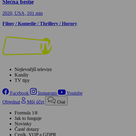
Slečna bestie
2020, USA, 101 min
Filmy / Komedie / Thrillery / Horory
Nejlevnější televize
Kanály
TV tipy
Facebook
Instagram
Youtube
Objednat
Můj účet
Chat
Formula 1®
Jak to funguje
Novinky
Časté dotazy
Ceník, VOP a GDPR