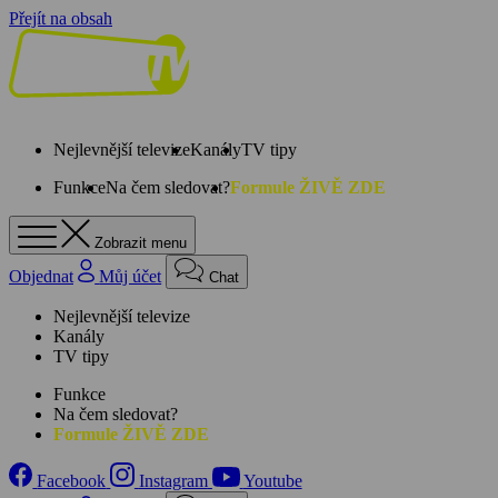
Přejít na obsah
Nejlevnější televize
Kanály
TV tipy
Funkce
Na čem sledovat?
Formule ŽIVĚ ZDE
Zobrazit menu
Objednat
Můj účet
Chat
Nejlevnější televize
Kanály
TV tipy
Funkce
Na čem sledovat?
Formule ŽIVĚ ZDE
Facebook
Instagram
Youtube