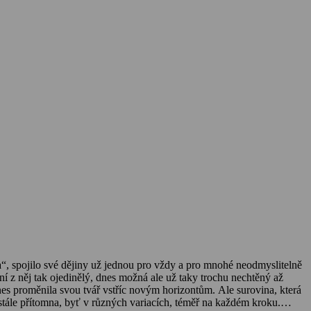
va“, spojilo své dějiny už jednou pro vždy a pro mnohé neodmyslitelně
í z něj tak ojedinělý, dnes možná ale už taky trochu nechtěný až
es proměnila svou tvář vstříc novým horizontům. Ale surovina, která
i stále přítomna, byť v různých variacích, téměř na každém kroku.