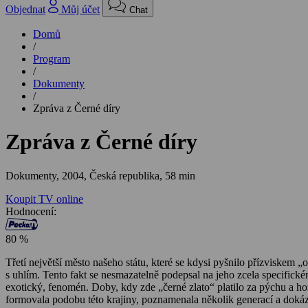
Objednat
Můj účet
Chat
Domů
/
Program
/
Dokumenty
/
Zpráva z Černé díry
Zpráva z Černé díry
Dokumenty,
2004, Česká republika, 58 min
Koupit TV online
Hodnocení:
80 %
Třetí největší město našeho státu, které se kdysi pyšnilo přízviskem 
s uhlím. Tento fakt se nesmazatelně podepsal na jeho zcela specifick
exotický, fenomén. Doby, kdy zde „černé zlato“ platilo za pýchu a h
formovala podobu této krajiny, poznamenala několik generací a dokázal