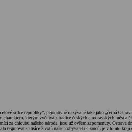
„ocelové srdce republiky“, pejorativně nazývané také jako „černá Ostra
ém charakteru, kterým vyčnívá z tradice českých a moravských měst a čin
orníci za chloubu našeho národa, jsou už ovšem zapomenuty. Ostrava dn
a regulovat statisíce životů našich obyvatel i cizinců, je v tomto kraj