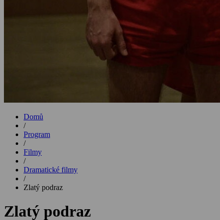
Domů
/
Program
/
Filmy
/
Dramatické filmy
/
Zlatý podraz
Zlatý podraz