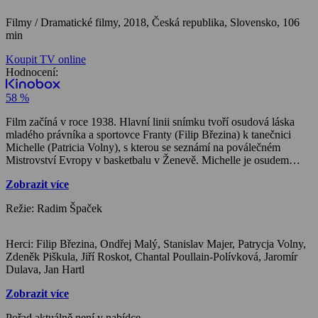
Filmy / Dramatické filmy,
2018, Česká republika, Slovensko, 106
min
Koupit TV online
Hodnocení:
58 %
Film začíná v roce 1938. Hlavní linii snímku tvoří osudová láska
mladého právníka a sportovce Franty (Filip Březina) k tanečnici
Michelle (Patricia Volny), s kterou se seznámí na poválečném
Mistrovství Evropy v basketbalu v Ženevě. Michelle je osudem
pronásledovaná dívka, která prchla z vlasti před Stalinem i Hitlerem.
Zobrazit více
Jejich příběh, který kromě politiky ovlivní i dva protikladní jedinci
trenér Valenta (Stanislav Majer) a funkcionář Hrabal (Ondřej Malý),
Režie: Radim Špaček
vrcholí v roce 1951, kdy Evropu už na mnoho let rozdělila železná
opona.
Herci: Filip Březina, Ondřej Malý, Stanislav Majer, Patrycja Volny,
Zdeněk Piškula, Jiří Roskot, Chantal Poullain-Polívková, Jaromír
Dulava, Jan Hartl
Zobrazit více
Pořad aktuálně není v nabídce