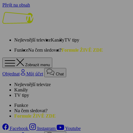
Přejít na obsah
Nejlevnější televize
Kanály
TV tipy
Funkce
Na čem sledovat?
Formule ŽIVĚ ZDE
Zobrazit menu
Objednat
Můj účet
Chat
Nejlevnější televize
Kanály
TV tipy
Funkce
Na čem sledovat?
Formule ŽIVĚ ZDE
Facebook
Instagram
Youtube