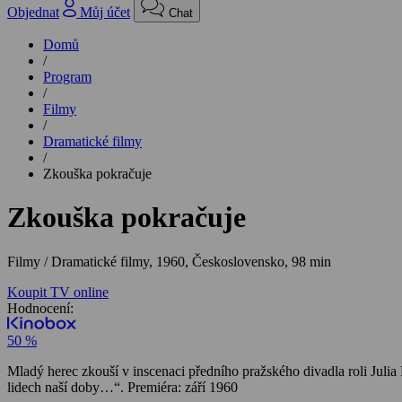
Objednat
Můj účet
Chat
Domů
/
Program
/
Filmy
/
Dramatické filmy
/
Zkouška pokračuje
Zkouška pokračuje
Filmy / Dramatické filmy,
1960, Československo, 98 min
Koupit TV online
Hodnocení:
50 %
Mladý herec zkouší v inscenaci předního pražského divadla roli Julia
lidech naší doby…“. Premiéra: září 1960