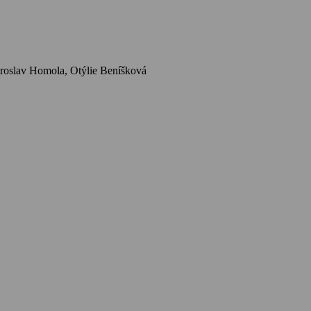
Herci: Ivo Palec, Zdeněk Štěpánek, Martin Růžek, Irena Kačírková, Miriam Hynková, Ota Sklenčka, Heda Marková, Libuše Havelková, Miroslav Homola, Otýlie Beníšková