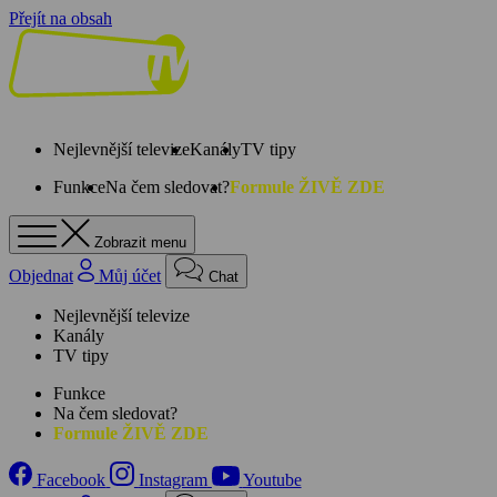
Přejít na obsah
Nejlevnější televize
Kanály
TV tipy
Funkce
Na čem sledovat?
Formule ŽIVĚ ZDE
Zobrazit menu
Objednat
Můj účet
Chat
Nejlevnější televize
Kanály
TV tipy
Funkce
Na čem sledovat?
Formule ŽIVĚ ZDE
Facebook
Instagram
Youtube