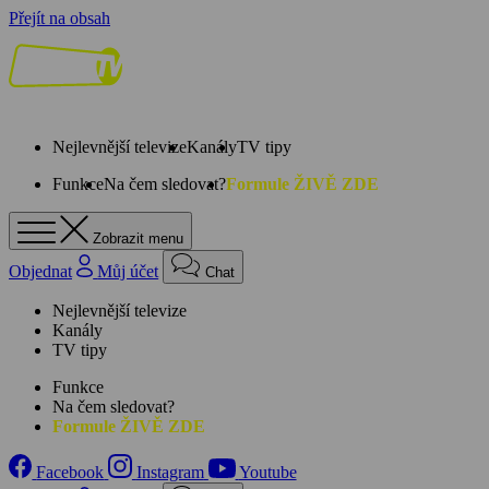
Přejít na obsah
Nejlevnější televize
Kanály
TV tipy
Funkce
Na čem sledovat?
Formule ŽIVĚ ZDE
Zobrazit menu
Objednat
Můj účet
Chat
Nejlevnější televize
Kanály
TV tipy
Funkce
Na čem sledovat?
Formule ŽIVĚ ZDE
Facebook
Instagram
Youtube