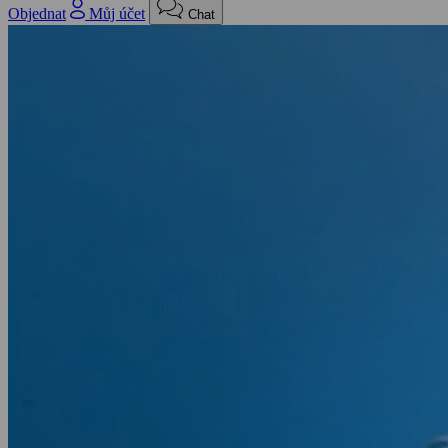
Objednat
Můj účet
Chat