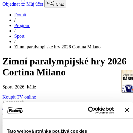
Objednat
Můj účet
Chat
Domů
/
Program
/
Sport
/
Zimní paralympijské hry 2026 Cortina Milano
Zimní paralympijské hry 2026
Cortina Milano
Sport,
2026, Itálie
Koupit TV online
Hodnocení:
67 %
Přímé přenosy a záznamy sportovních událostí v rámci Zimních
paralympijských her 2026.
Tato webová stránka používá cookies