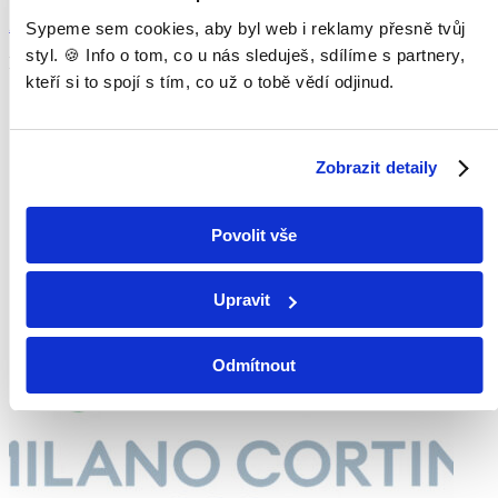
Zobrazit více
Sypeme sem cookies, aby byl web i reklamy přesně tvůj
styl. 🍪 Info o tom, co u nás sleduješ, sdílíme s partnery,
Pořad aktuálně není v nabídce
kteří si to spojí s tím, co už o tobě vědí odjinud.
Zobrazit detaily
Povolit vše
Upravit
Odmítnout