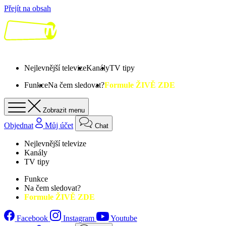
Přejít na obsah
Nejlevnější televize
Kanály
TV tipy
Funkce
Na čem sledovat?
Formule ŽIVĚ ZDE
Zobrazit menu
Objednat
Můj účet
Chat
Nejlevnější televize
Kanály
TV tipy
Funkce
Na čem sledovat?
Formule ŽIVĚ ZDE
Facebook
Instagram
Youtube