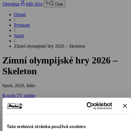
Objednat
Můj účet
Chat
Domů
/
Program
/
Sport
/
Zimní olympijské hry 2026 – Skeleton
Zimní olympijské hry 2026 –
Skeleton
Sport,
2026, Itálie
Koupit TV online
Hodnocení:
65 %
Přímé přenosy a záznamy závodů ve skeletonu
Tato webová stránka používá cookies