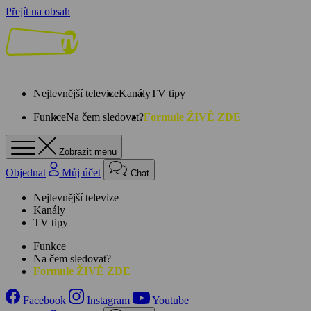
Přejít na obsah
Nejlevnější televize
Kanály
TV tipy
Funkce
Na čem sledovat?
Formule ŽIVĚ ZDE
Zobrazit menu
Objednat
Můj účet
Chat
Nejlevnější televize
Kanály
TV tipy
Funkce
Na čem sledovat?
Formule ŽIVĚ ZDE
Facebook
Instagram
Youtube