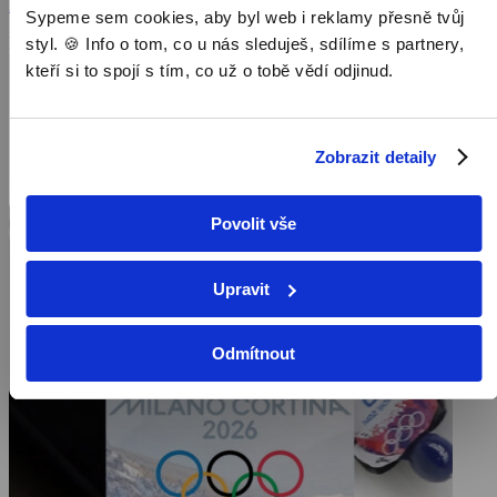
Zobrazit více
Sypeme sem cookies, aby byl web i reklamy přesně tvůj
Pořad aktuálně není v nabídce
styl. 🍪 Info o tom, co u nás sleduješ, sdílíme s partnery,
kteří si to spojí s tím, co už o tobě vědí odjinud.
Zobrazit detaily
Povolit vše
Upravit
Odmítnout