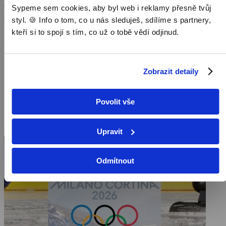
Zobrazit více
Sypeme sem cookies, aby byl web i reklamy přesně tvůj
Pořad aktuálně není v nabídce
styl. 🍪 Info o tom, co u nás sleduješ, sdílíme s partnery,
kteří si to spojí s tím, co už o tobě vědí odjinud.
Zobrazit detaily
Povolit vše
Upravit
Odmítnout