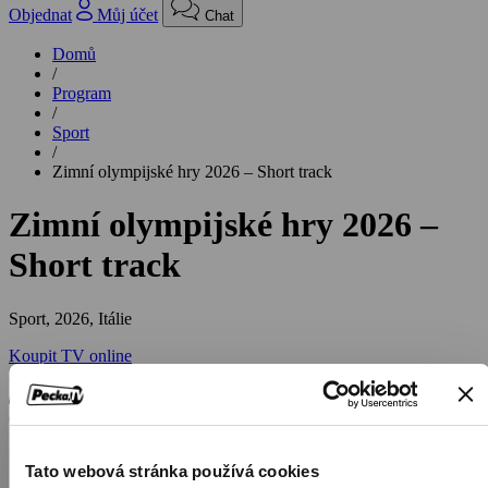
Objednat
Můj účet
Chat
Domů
/
Program
/
Sport
/
Zimní olympijské hry 2026 – Short track
Zimní olympijské hry 2026 –
Short track
Sport,
2026, Itálie
Koupit TV online
Hodnocení:
67 %
Přímé přenosy a záznamy závodů v short tracku
Tato webová stránka používá cookies