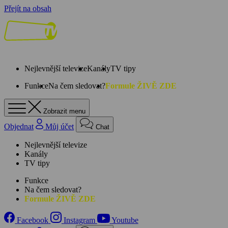
Přejít na obsah
Nejlevnější televize
Kanály
TV tipy
Funkce
Na čem sledovat?
Formule ŽIVĚ ZDE
Zobrazit menu
Objednat
Můj účet
Chat
Nejlevnější televize
Kanály
TV tipy
Funkce
Na čem sledovat?
Formule ŽIVĚ ZDE
Facebook
Instagram
Youtube