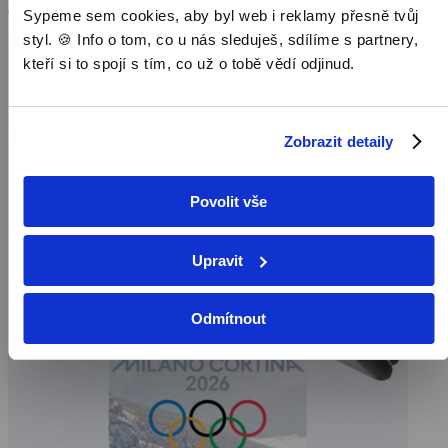
Zobrazit více
Sypeme sem cookies, aby byl web i reklamy přesně tvůj
Pořad aktuálně není v nabídce
styl. 🍪 Info o tom, co u nás sleduješ, sdílíme s partnery,
kteří si to spojí s tím, co už o tobě vědí odjinud.
Zobrazit detaily
Povolit vše
Upravit
Odmítnout