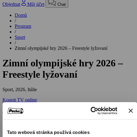
Objednat
Můj účet
Chat
Domů
/
Program
/
Sport
/
Zimní olympijské hry 2026 – Freestyle lyžovaní
Zimní olympijské hry 2026 –
Freestyle lyžovaní
Sport,
2026, Itálie
Koupit TV online
Hodnocení:
67 %
Přímé přenosy a záznamy ve freestyle lyžování
Tato webová stránka používá cookies