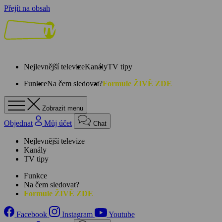
Přejít na obsah
Nejlevnější televize
Kanály
TV tipy
Funkce
Na čem sledovat?
Formule ŽIVĚ ZDE
Zobrazit menu
Objednat
Můj účet
Chat
Nejlevnější televize
Kanály
TV tipy
Funkce
Na čem sledovat?
Formule ŽIVĚ ZDE
Facebook
Instagram
Youtube