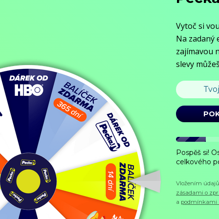
Objednat
Můj účet
Chat
Domů
/
Program
/
Sport
/
Zimní olympijské hry 2026 – Curling
Zimní olympijské hry 2026 – Cu
Sport,
2026, Itálie
Koupit TV online
Hodnocení:
67 %
Přímé přenosy a záznamy závodů v curlingu.
Zobrazit více