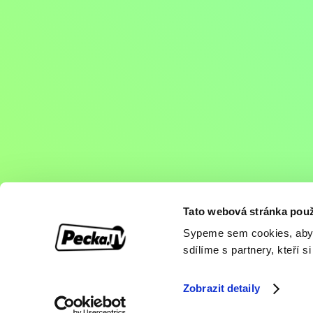
Tato webová stránka použ
Facebook
Instagram
Youtube
Sypeme sem cookies, aby by
Objednat
Můj účet
Chat
sdílíme s partnery, kteří si
Formula
Zobrazit detaily
© 2026 Pecka.TV
Hrdě vytvořeno v České republice