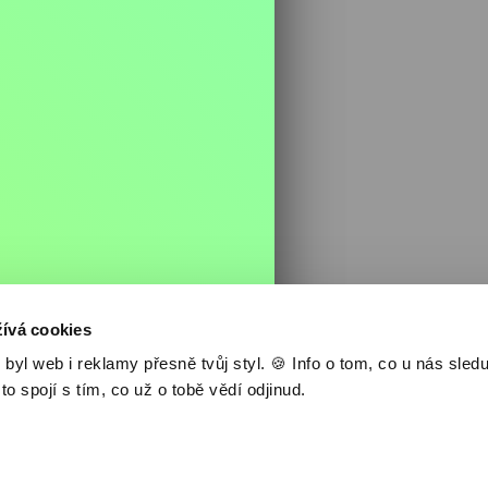
Nejlevnější televize
Kanály
TV tipy
ívá cookies
l web i reklamy přesně tvůj styl. 🍪 Info o tom, co u nás sledu
 to spojí s tím, co už o tobě vědí odjinud.
 1®
Jak to funguje
Novinky
Časté dotazy
Ceník, VOP a GDPR
Kontakt
Ak