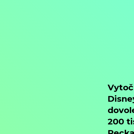
Přejít na obsah
Nejlevnější televize
Kanály
TV tipy
Funkce
Na čem sledovat?
Formule ŽIVĚ ZDE
Zobrazit menu
Objednat
Můj účet
Chat
Nejlevnější televize
Kanály
TV tipy
Funkce
Na čem sledovat?
Formule ŽIVĚ ZDE
Facebook
Instagram
Youtube