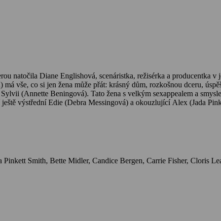
terou natočila Diane Englishová, scenáristka, režisérka a producentka v 
má vše, co si jen žena může přát: krásný dům, rozkošnou dceru, úspěš
i Sylvii (Annette Beningová). Tato žena s velkým sexappealem a smysl
ještě výstřední Edie (Debra Messingová) a okouzlující Alex (Jada Pinke
u návštěvou manikérky. Právě tam se Mary dozví o manželově nevěře, čeh
hu a uvědomit si, co a kdo je pro ni v životě nejdůležitější…