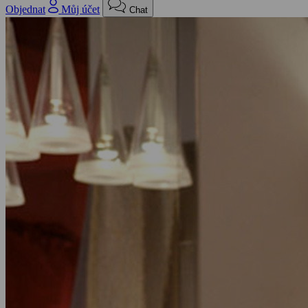
Objednat
Můj účet
Chat