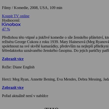
Filmy / Komedie,
2008, USA, 109 min
Koupit TV online
Hodnocení:
47 %
Předlohou této vtipné a jiskřivé komedie o síle ženského přátelství, k
režiséra George Cukora z roku 1939. Mary Hainesová (Meg Ryanová) 
spolehnout na své skvělé kamarádky, především na nejlepší přítelkyn
šéfredaktorku uznávaného ženského časopisu. Do jejich partičky patří 
maličkost. Třeba ztráta zaměstnání a následná touha zlepšit si nálad
Zobrazit více
pikantních detailů. Mary nezbývá než hledat ztracenou vnitřní rovnová
Režie: Diane English
Zobrazit více
Pořad aktuálně není v nabídce