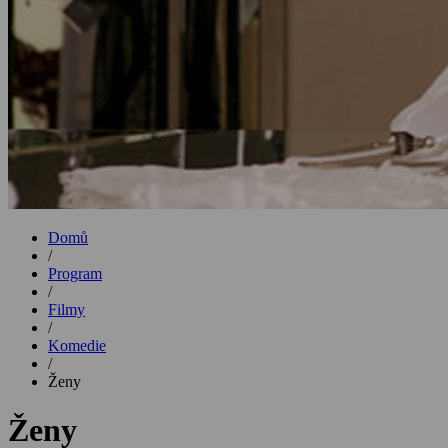
Domů
/
Program
/
Filmy
/
Komedie
/
Ženy
Ženy