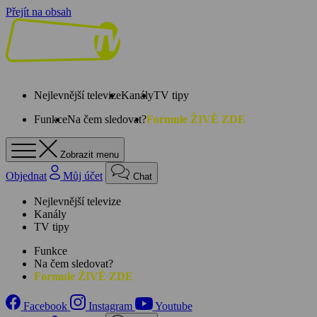
Přejít na obsah
Nejlevnější televize
Kanály
TV tipy
Funkce
Na čem sledovat?
Formule ŽIVĚ ZDE
Zobrazit menu
Objednat
Můj účet
Chat
Nejlevnější televize
Kanály
TV tipy
Funkce
Na čem sledovat?
Formule ŽIVĚ ZDE
Facebook
Instagram
Youtube