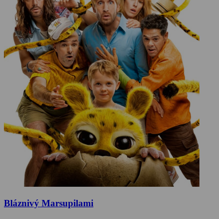
Bláznivý Marsupilami