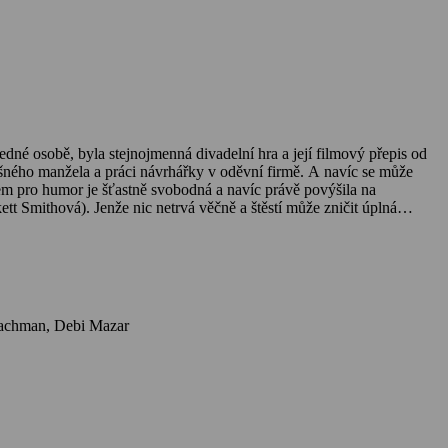
jedné osobě, byla stejnojmenná divadelní hra a její filmový přepis od
ného manžela a práci návrhářky v oděvní firmě. A navíc se může
em pro humor je šťastně svobodná a navíc právě povýšila na
tt Smithová). Jenže nic netrvá věčně a štěstí může zničit úplná
ož její nejlepší kamarádka využije pro svůj časopis – včetně
Herci: Meg Ryan, Annette Bening, Eva Mendes, Debra Messing, Jada Pinkett Smith, Bette Midler, Candice Bergen, Carrie Fisher, Cloris Leachman, Debi Mazar