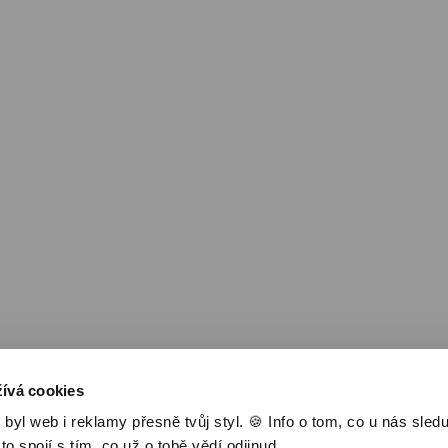
Nejlevnější televize
Kanály
TV tipy
ívá cookies
l web i reklamy přesně tvůj styl. 🍪 Info o tom, co u nás sledu
 to spojí s tím, co už o tobě vědí odjinud.