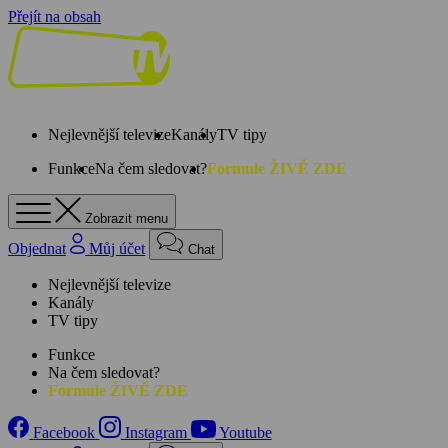
Přejít na obsah
Nejlevnější televize
Kanály
TV tipy
Funkce
Na čem sledovat?
Formule ŽIVĚ ZDE
Zobrazit menu
Objednat
Můj účet
Chat
Nejlevnější televize
Kanály
TV tipy
Funkce
Na čem sledovat?
Formule ŽIVĚ ZDE
Facebook
Instagram
Youtube