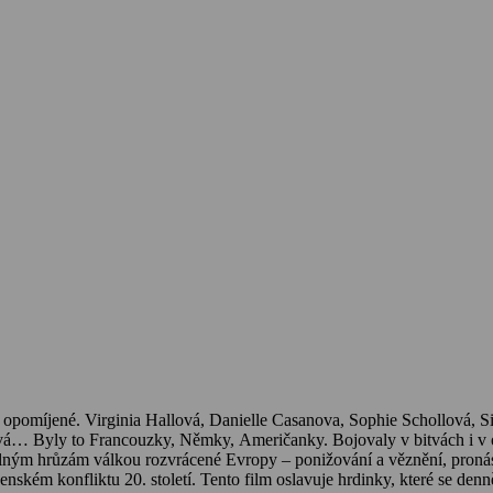
ky opomíjené. Virginia Hallová, Danielle Casanova, Sophie Schollová
á… Byly to Francouzky, Němky, Američanky. Bojovaly v bitvách i v odb
telným hrůzám válkou rozvrácené Evropy – ponižování a věznění, proná
nském konfliktu 20. století. Tento film oslavuje hrdinky, které se denn