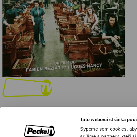
Tato webová stránka použ
Facebook
Instagram
Youtube
Sypeme sem cookies, aby by
Objednat
Můj účet
Chat
sdílíme s partnery, kteří si