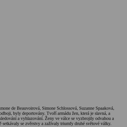
, Simone de Beauvoirová, Simone Schlossová, Suzanne Spaaková,
oji, byly deportovány. Tvoří armádu žen, která je slavná, a
sledování a vyhlazování. Ženy ve válce se vyzbrojily odvahou a
ě setkávaly se zvěrstvy a zažívaly triumfy druhé světové války.