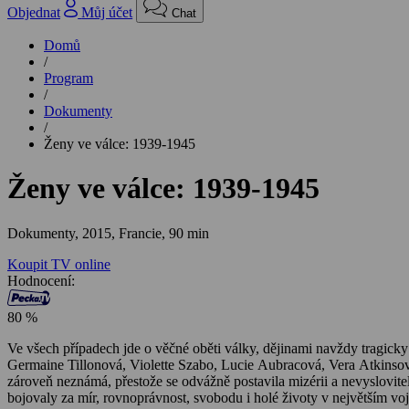
Objednat
Můj účet
Chat
Domů
/
Program
/
Dokumenty
/
Ženy ve válce: 1939-1945
Ženy ve válce: 1939-1945
Dokumenty,
2015, Francie, 90 min
Koupit TV online
Hodnocení:
80 %
Ve všech případech jde o věčné oběti války, dějinami navždy tragic
Germaine Tillonová, Violette Szabo, Lucie Aubracová, Vera Atkinsov
zároveň neznámá, přestože se odvážně postavila mizérii a nevyslovi
bojovaly za mír, rovnoprávnost, svobodu i holé životy v největším voje