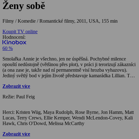
Ženy sobě
Filmy / Komedie / Romantické filmy,
2011, USA, 155 min
Koupit TV online
Hodnocení:
60 %
Smolařka Annie je všechno, jen ne úspěšná. Pochybné milence
opouští nedůstojně (většinou přes plot), v práci ji terorizují zákazníci
(a ona zase je, takže nad ní permanentně visí hrozba vyhazovu).
Jediný světlý bod v jejím životě představuje kamarádka Lillian. Ta jí
právě oznámila, že se bude vdávat, a Annie jako nejlepší kámoška
Zobrazit více
pochopitelně slíbí, že jí se svatebními přípravami pomůže. Snaží se o
to víc, že se svou troškou do mlýna chtějí přispět i další čtyři
Režie: Paul Feig
Lillianiny přítelkyně, mezi nimiž vyniká krásná, bohatá a chytrá
Helen. A tak Annie pomáhá a plánuje jako o život. Jak už to ale v
její tragické realitě bývá, na co sáhne, to přinejlepším selže, případně
Herci: Kristen Wiig, Maya Rudolph, Rose Byrne, Jon Hamm, Matt
skončí zatčením, otravou jídlem, ohavnou scénou nebo sexem s
Lucas, Terry Crews, Ellie Kemper, Wendi McLendon-Covey, Kali
dopravákem. A navíc to vypadá, že Lillian dochází s kamarádkou
Hawk, Chris O'Dowd, Melissa McCarthy
trpělivost…
Zobrazit více