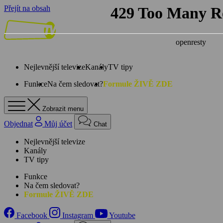
Přejít na obsah
Nejlevnější televize
Kanály
TV tipy
Funkce
Na čem sledovat?
Formule ŽIVĚ ZDE
Zobrazit menu
Objednat
Můj účet
Chat
Nejlevnější televize
Kanály
TV tipy
Funkce
Na čem sledovat?
Formule ŽIVĚ ZDE
Facebook
Instagram
Youtube