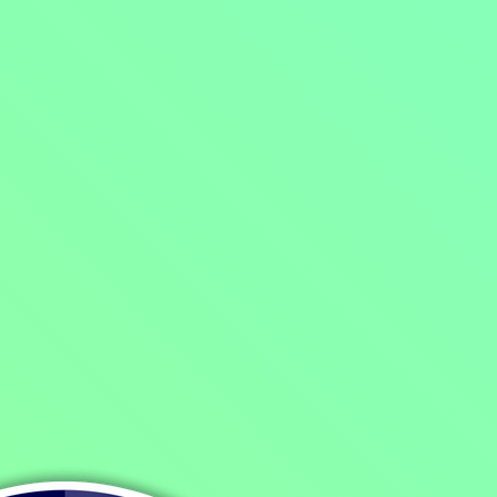
Mohlo by vás také bavit