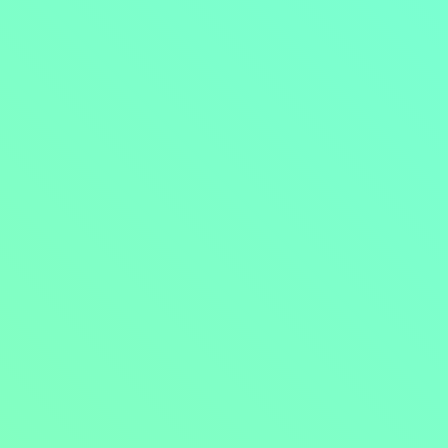
Přejít na obsah
Nejlevnější televize
Kanály
TV tipy
Funkce
Na čem sledovat?
Formule ŽIVĚ ZDE
Zobrazit menu
Objednat
Můj účet
Chat
Nejlevnější televize
Kanály
TV tipy
Funkce
Na čem sledovat?
Formule ŽIVĚ ZDE
Facebook
Instagram
Youtube