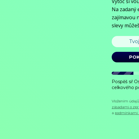
rozhodly o výsledku důležitých bitev.
Zobrazit více
Režie: Stuart Powell
Pořad aktuálně není v nabídce