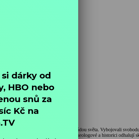
islost
onií pustili do války s nejmocnější armádou světa. Vybojovali svobodu
podobných vítězství v dějinách. Archeologové a historici odhalují sku