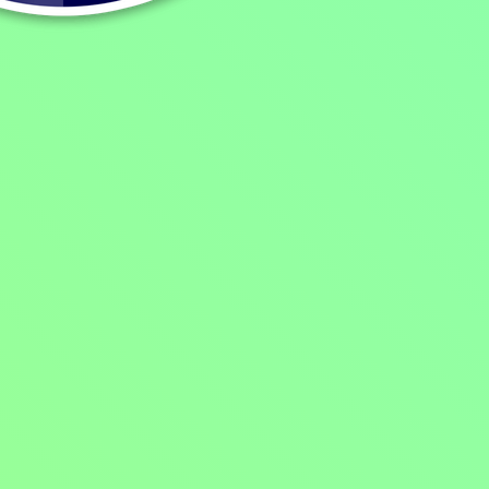
Starodávné apokalypsy
2021, Velká Británie, Německo, 50 min
Dokumenty / Historické dokumenty