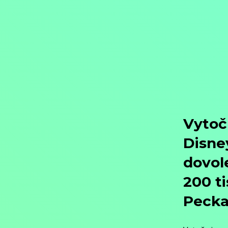
Objednat
Můj účet
Chat
Domů
/
Program
/
Dokumenty
/
Historické dokumenty
/
Zbraně americké války za nezávislost
Zbraně americké války za nezáv
Dokumenty / Historické dokumenty,
2025, USA, 53 min
Koupit TV online
Hodnocení:
64 %
V roce 1775 se dosud nezkušení a necvičení obyvatelé amerických kol
technikou, která pomohla koloniím dosáhnout jednoho z nejméně pravdě