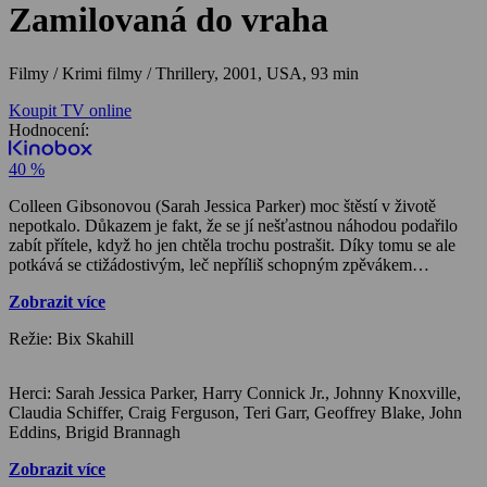
Zamilovaná do vraha
Filmy / Krimi filmy / Thrillery,
2001, USA, 93 min
Koupit TV online
Hodnocení:
40 %
Colleen Gibsonovou (Sarah Jessica Parker) moc štěstí v životě
nepotkalo. Důkazem je fakt, že se jí nešťastnou náhodou podařilo
zabít přítele, když ho jen chtěla trochu postrašit. Díky tomu se ale
potkává se ctižádostivým, leč nepříliš schopným zpěvákem
Danielem Gallagharem (Harry Connick Jr.).
Zobrazit více
Režie: Bix Skahill
Herci: Sarah Jessica Parker, Harry Connick Jr., Johnny Knoxville,
Claudia Schiffer, Craig Ferguson, Teri Garr, Geoffrey Blake, John
Eddins, Brigid Brannagh
Zobrazit více