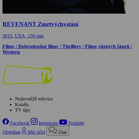
REVENANT Zmrtvýchvstání
2015, USA, 156 min
Filmy / Dobrodružné filmy / Thrillery / Filmy různých žánrů /
Western
Nejlevnější televize
Kanály
TV tipy
Facebook
Instagram
Youtube
Objednat
Můj účet
Chat