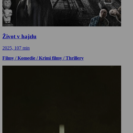
Život v hajzlu
2025, 107 min
Filmy / Komedie / Krimi filmy / Thrillery