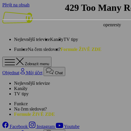
Přejít na obsah
Nejlevnější televize
Kanály
TV tipy
Funkce
Na čem sledovat?
Formule ŽIVĚ ZDE
Zobrazit menu
Objednat
Můj účet
Chat
Nejlevnější televize
Kanály
TV tipy
Funkce
Na čem sledovat?
Formule ŽIVĚ ZDE
Facebook
Instagram
Youtube