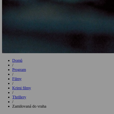
Domů
/
Program
/
Filmy
/
Krimi filmy
/
Thrillery
/
Zamilovaná do vraha