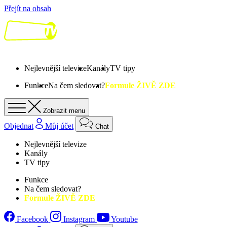
Přejít na obsah
Nejlevnější televize
Kanály
TV tipy
Funkce
Na čem sledovat?
Formule ŽIVĚ ZDE
Zobrazit menu
Objednat
Můj účet
Chat
Nejlevnější televize
Kanály
TV tipy
Funkce
Na čem sledovat?
Formule ŽIVĚ ZDE
Facebook
Instagram
Youtube