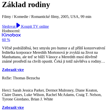
Základ rodiny
Filmy / Komedie / Romantické filmy,
2005, USA, 99 min
Sledovat
Koupit TV online
Hodnocení:
60 %
Věčně podrážděná, bez smyslu pro humor a až příliš konzervativní
ředitelka korporace Meredith Mortonová je zvyklá na život na
Manhattanu, ale teď se blíží Vánoce a Meredith musí důvěrně
známé prostředí na chvíli opustit. Čeká ji totiž návštěva u rodiny
jejího přítele Everetta Stona. Stoneovi jsou ale hodně svérázní lidé a
Zobrazit více
najít společnou řeč s odměřenou cizinkou pro ně nebude vůbec
snadné. Rodina přivítá nečekanou návštěvu se směsicí rozpaků a
Režie: Thomas Bezucha
nevraživosti, ovšem kromě nekonvečního bratra, který se do dívky
okamžitě zamiluje. A než vánoční svátky skončí, zrodí se nová
přátelství, na povrch vyplují rozličná tajemství a rodina se zase dá
Herci: Sarah Jessica Parker, Dermot Mulroney, Diane Keaton,
dohromady díky své mimořádné schopnosti rozdávat lásku…
Claire Danes, Luke Wilson, Rachel McAdams, Craig T. Nelson,
Tyrone Giordano, Brian J. White
Zobrazit více