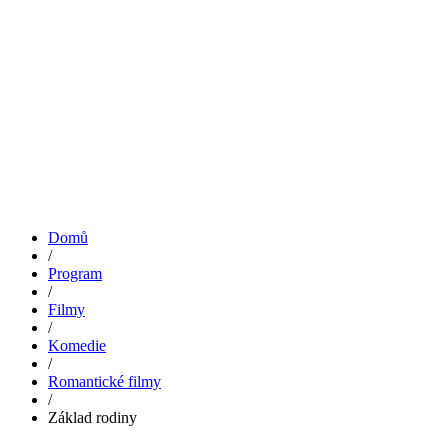
Domů
/
Program
/
Filmy
/
Komedie
/
Romantické filmy
/
Základ rodiny