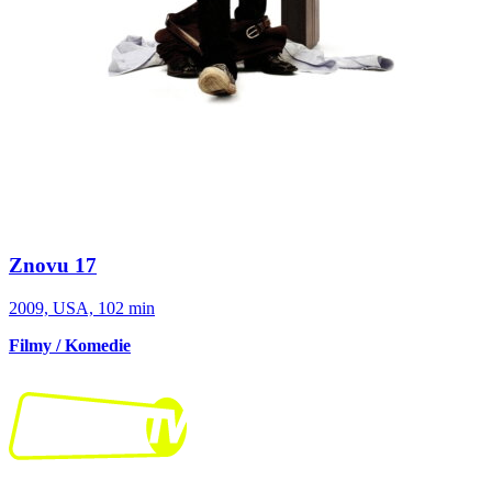
Znovu 17
2009, USA, 102 min
Filmy / Komedie