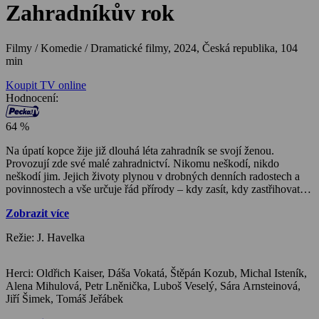
Zahradníkův rok
Filmy / Komedie / Dramatické filmy,
2024, Česká republika, 104
min
Koupit TV online
Hodnocení:
64 %
Na úpatí kopce žije již dlouhá léta zahradník se svojí ženou.
Provozují zde své malé zahradnictví. Nikomu neškodí, nikdo
neškodí jim. Jejich životy plynou v drobných denních radostech a
povinnostech a vše určuje řád přírody – kdy zasít, kdy zastřihovat,
kdy přesazovat, kdy sklízet a kdy nechat zem odpočinout. Ovšem na
Zobrazit více
kopci stojí zámek. A v zámku se hodlá usadit nový majitel. Usadit
se zde a vše přetvořit k obrazu svému, včetně okolní krajiny.
Režie: J. Havelka
Zahradnictví těmto plánům značně překáží, a tak je třeba jej
odkoupit. Jenže… nabídka není přijata. Když to tedy nejde po
dobrém, přikročí se k razantnějšímu „vyjednávání“. Během pár dní
Herci: Oldřich Kaiser, Dáša Vokatá, Štěpán Kozub, Michal Isteník,
se všude kolem objeví plot s žiletkovým drátem a na příjezdové
Alena Mihulová, Petr Lněnička, Luboš Veselý, Sára Arnsteinová,
cestě závora, kterou střeží svérázný sekuriťák.
Jiří Šimek, Tomáš Jeřábek