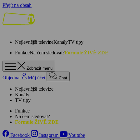
Přejít na obsah
Nejlevnější televize
Kanály
TV tipy
Funkce
Na čem sledovat?
Formule ŽIVĚ ZDE
Zobrazit menu
Objednat
Můj účet
Chat
Nejlevnější televize
Kanály
TV tipy
Funkce
Na čem sledovat?
Formule ŽIVĚ ZDE
Facebook
Instagram
Youtube