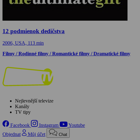
12 podmienok dedičstva
2006, USA, 113 min
Filmy / Rodinné filmy / Romantické filmy / Dramatické filmy
Nejlevnější televize
Kanály
TV tipy
Facebook
Instagram
Youtube
Objednat
Můj účet
Chat