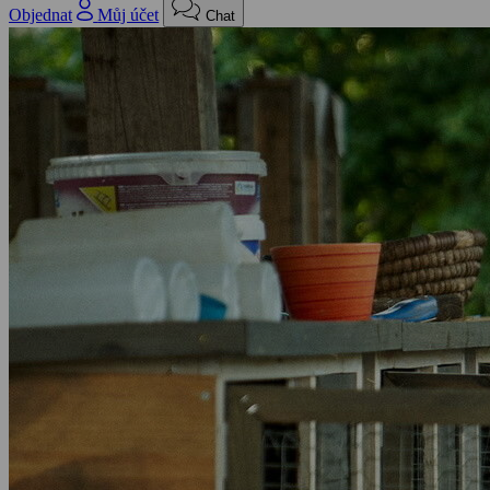
Objednat
Můj účet
Chat