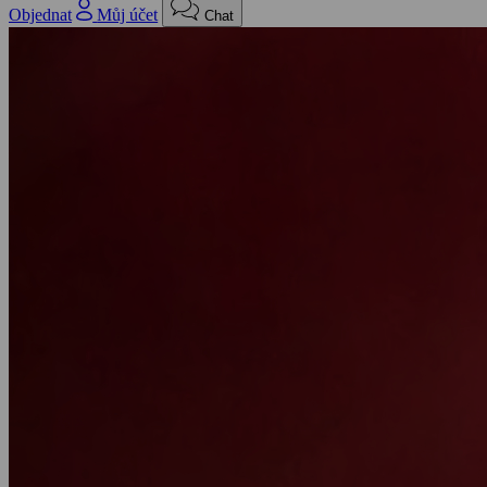
Objednat
Můj účet
Chat