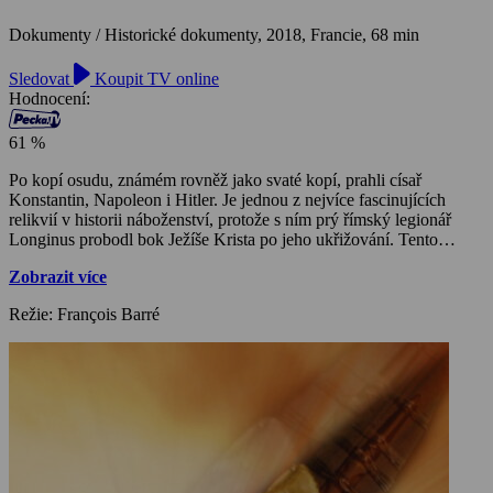
Dokumenty / Historické dokumenty,
2018, Francie, 68 min
Sledovat
Koupit TV online
Hodnocení:
61 %
Po kopí osudu, známém rovněž jako svaté kopí, prahli císař
Konstantin, Napoleon i Hitler. Je jednou z nejvíce fascinujících
relikvií v historii náboženství, protože s ním prý římský legionář
Longinus probodl bok Ježíše Krista po jeho ukřižování. Tento
dokument se vydá do Jeruzaléma, Paříže nebo Vídně, aby v
Zobrazit více
kombinaci s vědeckými výzkumy a zkoumáním historie probádal
dva tisíce let starou historii tohoto mimořádného artefaktu.
Režie: François Barré