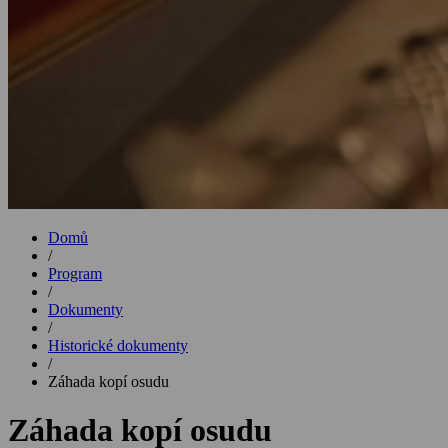
Domů
/
Program
/
Dokumenty
/
Historické dokumenty
/
Záhada kopí osudu
Záhada kopí osudu