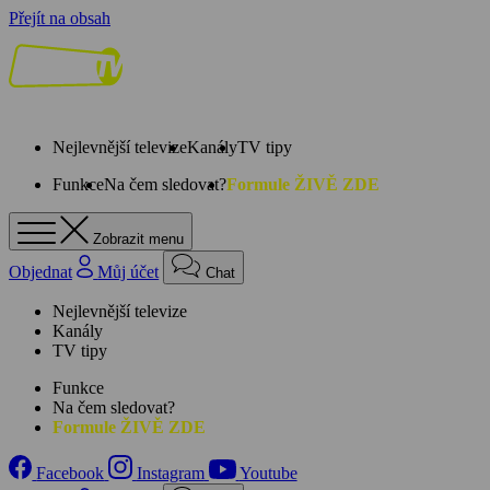
Přejít na obsah
Nejlevnější televize
Kanály
TV tipy
Funkce
Na čem sledovat?
Formule ŽIVĚ ZDE
Zobrazit menu
Objednat
Můj účet
Chat
Nejlevnější televize
Kanály
TV tipy
Funkce
Na čem sledovat?
Formule ŽIVĚ ZDE
Facebook
Instagram
Youtube