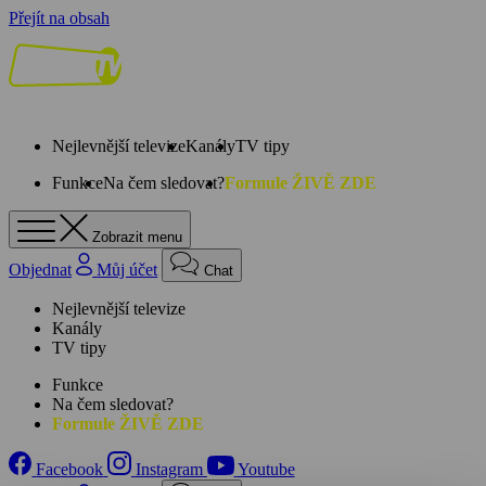
Přejít na obsah
Nejlevnější televize
Kanály
TV tipy
Funkce
Na čem sledovat?
Formule ŽIVĚ ZDE
Zobrazit menu
Objednat
Můj účet
Chat
Nejlevnější televize
Kanály
TV tipy
Funkce
Na čem sledovat?
Formule ŽIVĚ ZDE
Facebook
Instagram
Youtube