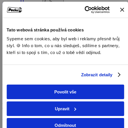
Objednat
Můj účet
Chat
Domů
/
Program
/
Tato webová stránka používá cookies
Dokumenty
Sypeme sem cookies, aby byl web i reklamy přesně tvůj
/
Záchrana floridských pum
styl. 🍪 Info o tom, co u nás sleduješ, sdílíme s partnery,
kteří si to spojí s tím, co už o tobě vědí odjinud.
Záchrana floridských pum
Dokumenty,
2022, 84 min
Zobrazit detaily
Koupit TV online
Povolit vše
V jižní části floridského Everglades spojí své síly fotograf divoké
přírody, veterináři, rančeři, ochránci přírody a domorodí obyvatelé,
aby vystopovali a ochránili ohroženou pumu floridskou. V tomto
dojemném dokumentu podněcují ohromující záběry velkých koček
Upravit
hnutí za obnovu majestátního klíčového druhu i ubývající divočiny.
Zobrazit více
Odmítnout
Pořad aktuálně není v nabídce