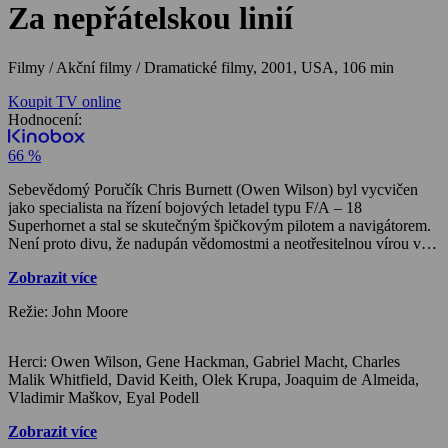
Za nepřátelskou linií
Filmy / Akční filmy / Dramatické filmy,
2001, USA, 106 min
Koupit TV online
Hodnocení:
66 %
Sebevědomý Poručík Chris Burnett (Owen Wilson) byl vycvičen
jako specialista na řízení bojových letadel typu F/A – 18
Superhornet a stal se skutečným špičkovým pilotem a navigátorem.
Není proto divu, že nadupán vědomostmi a neotřesitelnou vírou ve
své schopnosti, chce ukázat světu, co umí. Jeho poněkud
Zobrazit více
konzervativní nadřízený admirál Reigart (Gene Hackman) jeho
horkokrevnost nepovažuje za vhodnou. „Jsme pozorovatelé a ne
Režie: John Moore
vojáci“, říká admirálu Reigartovi jeho podřízený Chris. Během
průzkumné akce ale Burnett vyfotografuje cosi, co vidět rozhodně
neměl, je sestřelen a pronásledován. Navzdory tomu, že celá akce
Herci: Owen Wilson, Gene Hackman, Gabriel Macht, Charles
probíhá „za nepřátelskou linií“ , jde poručíkovi o krk. Admirál
Malik Whitfield, David Keith, Olek Krupa, Joaquim de Almeida,
Reigart poruší své zásady a udělá riskantní rozhodnutí pro záchranu
Vladimir Maškov, Eyal Podell
jeho života…
Zobrazit více