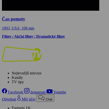
Čas pomsty
1993, USA, 108 min
Filmy / Akční filmy / Dramatické filmy
Nejlevnější televize
Kanály
TV tipy
Facebook
Instagram
Youtube
Objednat
Můj účet
Chat
Formula 1®