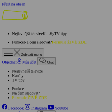
Přejít na obsah
Nejlevnější televize
Kanály
TV tipy
Funkce
Na čem sledovat?
Formule ŽIVĚ ZDE
Zobrazit menu
Objednat
Můj účet
Chat
Nejlevnější televize
Kanály
TV tipy
Funkce
Na čem sledovat?
Formule ŽIVĚ ZDE
Facebook
Instagram
Youtube