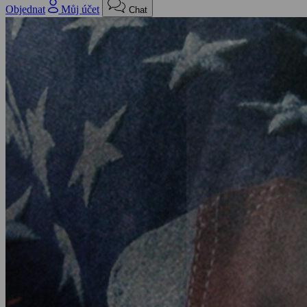
Objednat
Můj účet
Chat