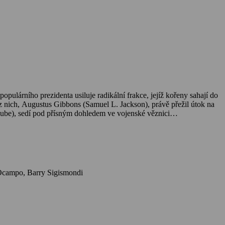
populárního prezidenta usiluje radikální frakce, jejíž kořeny sahají do
 z nich, Augustus Gibbons (Samuel L. Jackson), právě přežil útok na
 Cube), sedí pod přísným dohledem ve vojenské věznici…
Herci: Ice Cube, Samuel L. Jackson, Willem Dafoe, Scott Speedman, Peter Strauss, Michael Roof, Sunny Mabrey, Nona Gaye, Ramon De Ocampo, Barry Sigismondi