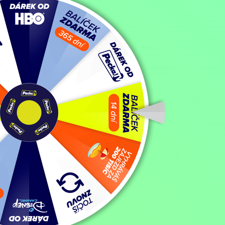
xXx: Nová dimenze
Filmy / Thrillery / Akční filmy,
2005, USA, 97 min
Koupit TV online
Hodnocení:
46 %
Na počátku akčního thrilleru, který je pokračováním filmového hitu z ro
vysokých vládních kruhů, a budovu parlamentu rozechvívá sílící polit
utajovanou centrálu Národní bezpečnostní agentury a je na útěku. T
Zobrazit více
Režie: Lee Tamahori
Zobrazit více
Pořad aktuálně není v nabídce