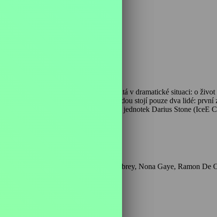
ku 2002, se americké státní zřízení ocitá v dramatické situaci: o život 
ické zemětřesení. Mezi anarchií a svobodou stojí pouze dva lidé: první
en druhý, absolvent výcviku u speciálních jednotek Darius Stone (IceE