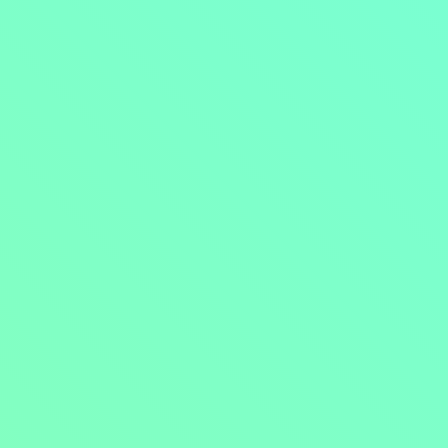
Přejít na obsah
Nejlevnější televize
Kanály
TV tipy
Funkce
Na čem sledovat?
Formule ŽIVĚ ZDE
Zobrazit menu
Objednat
Můj účet
Chat
Nejlevnější televize
Kanály
TV tipy
Funkce
Na čem sledovat?
Formule ŽIVĚ ZDE
Facebook
Instagram
Youtube