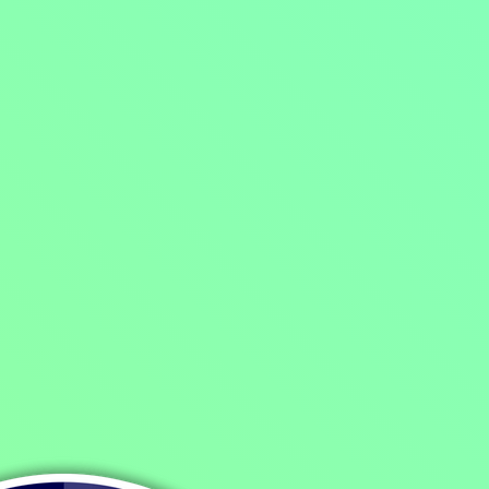
Domů
/
Program
/
Filmy
/
Thrillery
/
Akční filmy
/
xXx: Nová dimenze