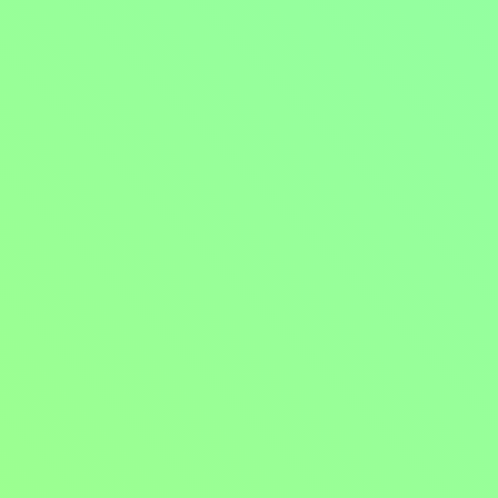
Mohlo by vás také bavit