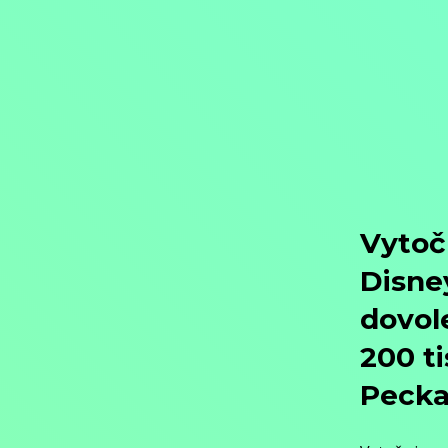
Objednat
Můj účet
Chat