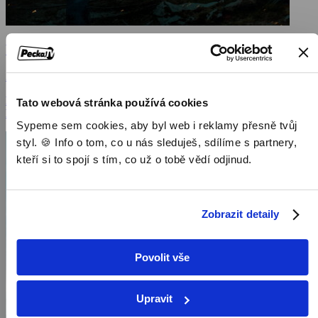
Vůle přežít
2022, Rusko, 108 min
Filmy / Dobrodružné filmy / Filmy různých žánrů /
Tato webová stránka používá cookies
Katastrofický
Sypeme sem cookies, aby byl web i reklamy přesně tvůj
styl. 🍪 Info o tom, co u nás sleduješ, sdílíme s partnery,
kteří si to spojí s tím, co už o tobě vědí odjinud.
Zobrazit detaily
Povolit vše
Upravit