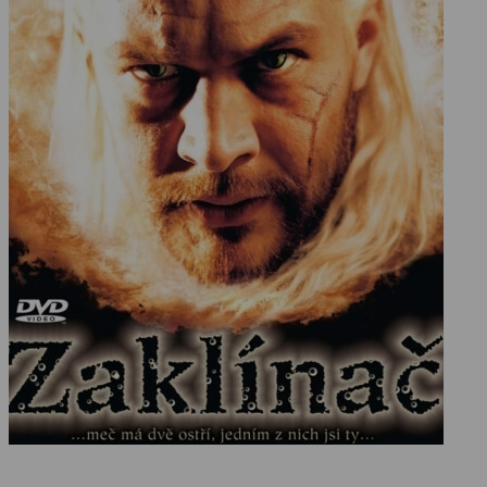
zde promítají do světa imaginárního a fantastické postavy rytířů,
čarodějů, trpaslíků a nebo elfů nám tak připadají důvěrně blízké a
jejich jednání logické. Zaklínačova dobrodružství se neomezují
pouze na známá dějová schémata žánru meče a magie (sword and
sorcery), právě proto jsou tak zajímavá a přitažlivá. Podle cyklu
Andrzeje Sapkowského povídek vznikl celovečerní snímek
Zaklínač, a také stejnojmenný dobrodružný fantasy seriál, který
natočil režisér Marek Brodzki.