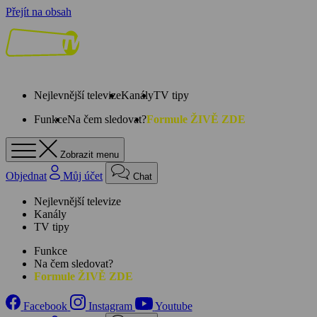
Přejít na obsah
Nejlevnější televize
Kanály
TV tipy
Funkce
Na čem sledovat?
Formule ŽIVĚ ZDE
Zobrazit menu
Objednat
Můj účet
Chat
Nejlevnější televize
Kanály
TV tipy
Funkce
Na čem sledovat?
Formule ŽIVĚ ZDE
Facebook
Instagram
Youtube