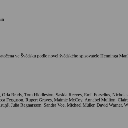
min
natočena ve Švédsku podle novel švédského spisovatele Henninga Manke
Radosław Kaim, Jill