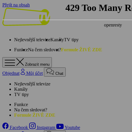
Přejít na obsah
Nejlevnější televize
Kanály
TV tipy
Funkce
Na čem sledovat?
Formule ŽIVĚ ZDE
Zobrazit menu
Objednat
Můj účet
Chat
Nejlevnější televize
Kanály
TV tipy
Funkce
Na čem sledovat?
Formule ŽIVĚ ZDE
Facebook
Instagram
Youtube