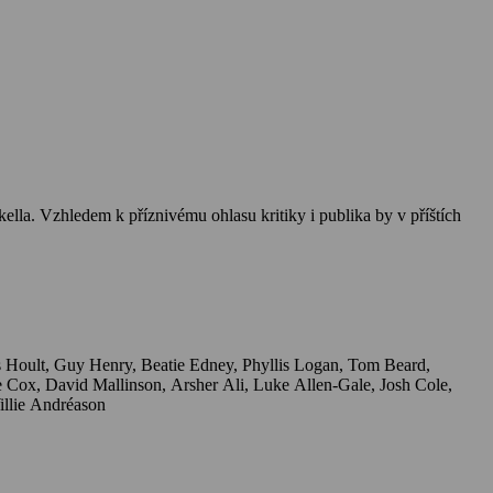
lla. Vzhledem k příznivému ohlasu kritiky i publika by v příštích
 Baker, Jens Hultén, Jacob Ericksson, Artūrs Skrastiņš, Julia Ragnarsson, Sandra Voe, Michael Müller, David Warner, Willie Andréason