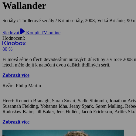
Wallander
Seriály / Thrillerové seriály / Krimi seriály,
2008, Velká Británie, 90 
Sledovat
Koupit TV online
Hodnocení:
80 %
Filmová série o třech devadesátiminutových dílech byla v roce 2008 
letech mělo dojít k natočení dvou dalších třídílných sérií.
Zobrazit více
Režie: Philip Martin
Herci: Kenneth Branagh, Sarah Smart, Sadie Shimmin, Jonathan Aris, Orla Brady, Tom Hiddleston, Saskia Reeves, Emil Forselius, Nicholas Hoult, Guy Henry, Beatie Edney, Phyllis Logan, Tom Beard,
Susannah Fielding, Yohanna Idha, Jeany Spark, Søren Malling, Rebecca Ferguson, Rupert Graves, Maimie McCoy, Annabel Mullion, Claire Cox, David Mallinson, Arsher Ali, Luke Allen-Gale, Josh Cole,
Zobrazit více