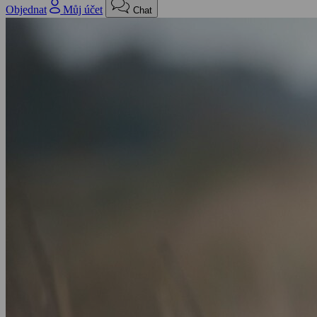
Objednat
Můj účet
Chat