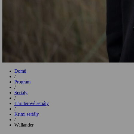
Domů
/
Program
/
Seriály
/
Thrillerové seriály
/
Krimi seriály
/
Wallander