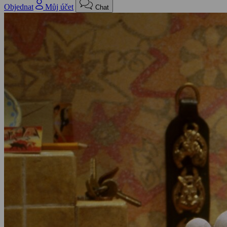
Objednat
Můj účet
Chat