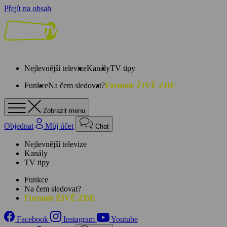
Přejít na obsah
Nejlevnější televize
Kanály
TV tipy
Funkce
Na čem sledovat?
Formule ŽIVĚ ZDE
Zobrazit menu
Objednat
Můj účet
Chat
Nejlevnější televize
Kanály
TV tipy
Funkce
Na čem sledovat?
Formule ŽIVĚ ZDE
Facebook
Instagram
Youtube