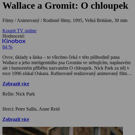
Wallace a Gromit: O chloupek
Filmy / Animovaný / Rodinné filmy,
1995, Velká Británie, 30 min
Koupit TV online
Hodnocení:
84 %
Ovce, úklady a láska – to všechno čeká v této půlhodině pana
Wallace a jeho inteligentního psa Gromita ve strhujícím, napínavém
ale i humorném příběhu nazvaném O chloupek. Nick Park za něj v
roce 1996 získal Oskara. Rafinovaně realizovaný animovaný film,
kombinující formelu s kostrami klasických loutkových filmů, kde
Zobrazit více
počet střihů 10krát převyšuje hraný akční film, a kde tedy záleží na
jakémkoliv detailu. Zde totiž rozhodují „ohromné maličkosti“.
Režie: Nick Park
Herci: Peter Sallis, Anne Reid
Zobrazit více