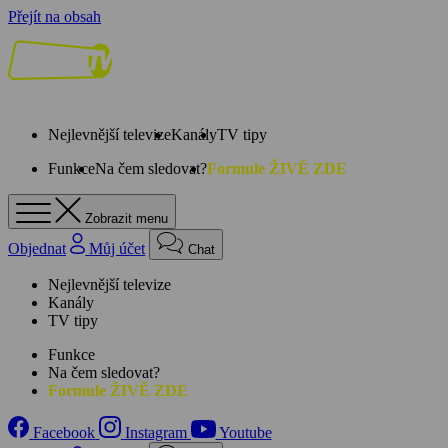
Přejít na obsah
Nejlevnější televize
Kanály
TV tipy
Funkce
Na čem sledovat?
Formule ŽIVĚ ZDE
Zobrazit menu
Objednat
Můj účet
Chat
Nejlevnější televize
Kanály
TV tipy
Funkce
Na čem sledovat?
Formule ŽIVĚ ZDE
Facebook
Instagram
Youtube