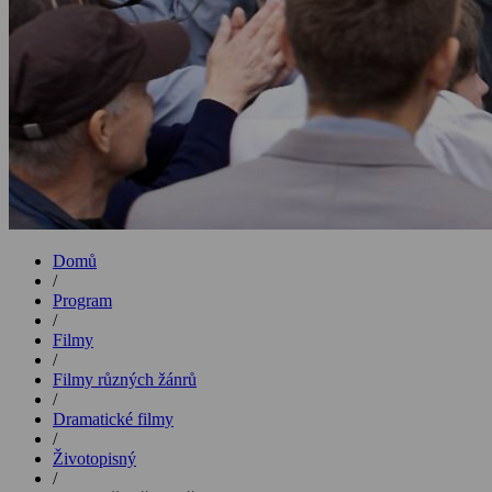
Domů
/
Program
/
Filmy
/
Filmy různých žánrů
/
Dramatické filmy
/
Životopisný
/