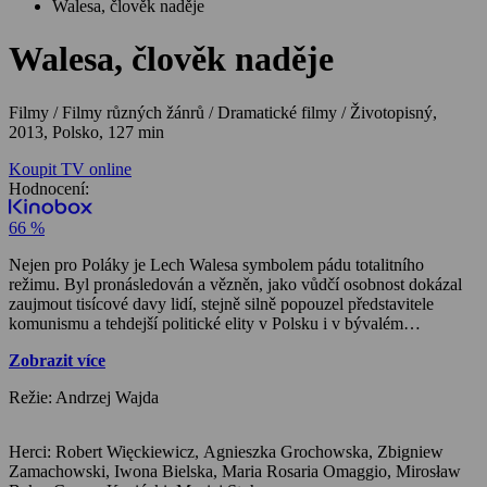
Walesa, člověk naděje
Walesa, člověk naděje
Filmy / Filmy různých žánrů / Dramatické filmy / Životopisný,
2013, Polsko, 127 min
Koupit TV online
Hodnocení:
66 %
Nejen pro Poláky je Lech Walesa symbolem pádu totalitního
režimu. Byl pronásledován a vězněn, jako vůdčí osobnost dokázal
zaujmout tisícové davy lidí, stejně silně popouzel představitele
komunismu a tehdejší politické elity v Polsku i v bývalém
Sovětském svazu. Walesův životní příběh na filmové plátno převedl
Zobrazit více
významný polský režisér Andrzej Wajda (Člověk z mramoru, Běsi,
Katyň). Ve svém portrétu gdaňského elektrikáře, buřiče, člena
Režie: Andrzej Wajda
ilegální odborové organizace a pozdějšího politika, se nevyhýbá
kontroverzním momentům. Především ale ukazuje klíčové momenty
vzestupů a pádů opozičního odborového hnutí Solidarita, které Lech
Herci: Robert Więckiewicz, Agnieszka Grochowska, Zbigniew
Walesa se svými kolegy vybudoval. Film působivě střídá
Zamachowski, Iwona Bielska, Maria Rosaria Omaggio, Mirosław
dokumentární záběry s pseudodokumentárními i s hranými scénami,