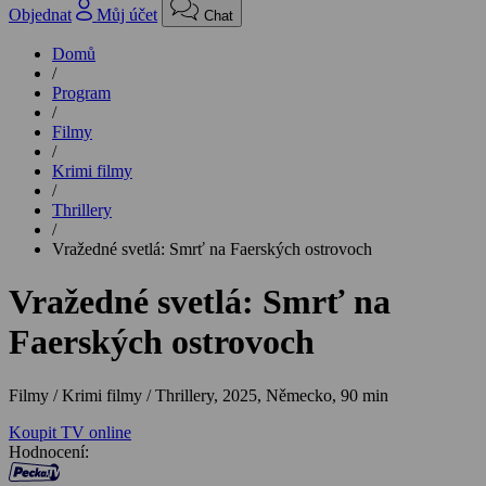
Objednat
Můj účet
Chat
Domů
/
Program
/
Filmy
/
Krimi filmy
/
Thrillery
/
Vražedné svetlá: Smrť na Faerských ostrovoch
Vražedné svetlá: Smrť na
Faerských ostrovoch
Filmy / Krimi filmy / Thrillery,
2025, Německo, 90 min
Koupit TV online
Hodnocení: