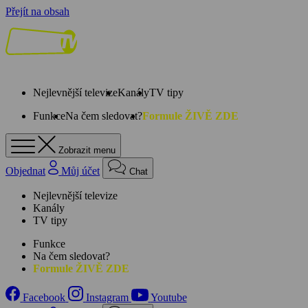
Přejít na obsah
Nejlevnější televize
Kanály
TV tipy
Funkce
Na čem sledovat?
Formule ŽIVĚ ZDE
Zobrazit menu
Objednat
Můj účet
Chat
Nejlevnější televize
Kanály
TV tipy
Funkce
Na čem sledovat?
Formule ŽIVĚ ZDE
Facebook
Instagram
Youtube