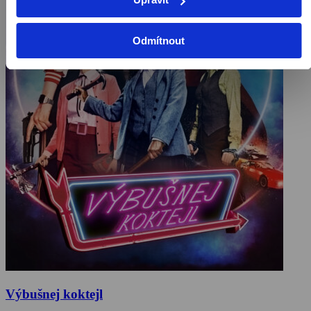
Odmítnout
Výbušnej koktejl