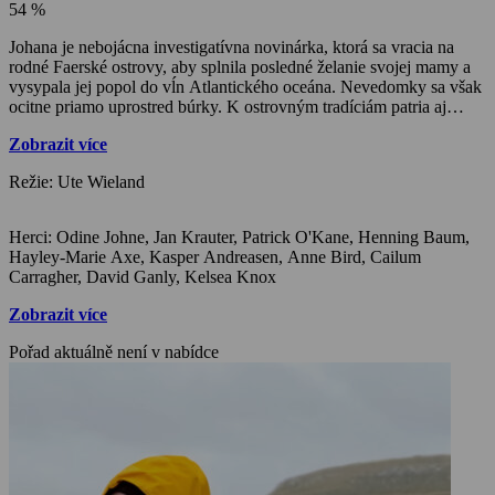
54 %
Johana je nebojácna investigatívna novinárka, ktorá sa vracia na
rodné Faerské ostrovy, aby splnila posledné želanie svojej mamy a
vysypala jej popol do vĺn Atlantického oceána. Nevedomky sa však
ocitne priamo uprostred búrky. K ostrovným tradíciám patria aj
mimoriadne krvavé a brutálne rybárske praktiky, ktoré sa snaží
Zobrazit více
zastaviť skupina aktivistov. Napätie medzi nimi a rybármi stúpa, až
jedného dňa nájdu na pobreží mŕtve telo jedného z nich…
Režie: Ute Wieland
Herci: Odine Johne, Jan Krauter, Patrick O'Kane, Henning Baum,
Hayley-Marie Axe, Kasper Andreasen, Anne Bird, Cailum
Carragher, David Ganly, Kelsea Knox
Zobrazit více
Pořad aktuálně není v nabídce