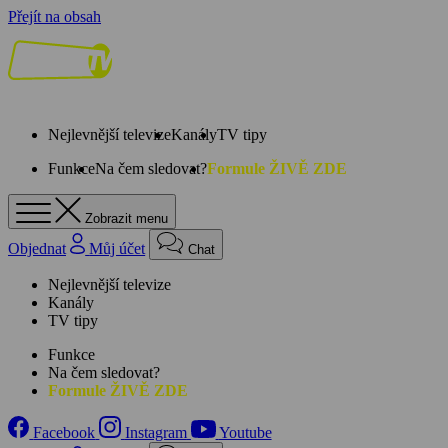
Přejít na obsah
Nejlevnější televize
Kanály
TV tipy
Funkce
Na čem sledovat?
Formule ŽIVĚ ZDE
Zobrazit menu
Objednat
Můj účet
Chat
Nejlevnější televize
Kanály
TV tipy
Funkce
Na čem sledovat?
Formule ŽIVĚ ZDE
Facebook
Instagram
Youtube