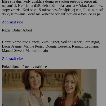
Elise si z dňa, kedy utiekla z domu so svojou sestrou Laurou nič
nepamätá. Keď ju na ďalší deň našli, bola sama a v šoku, Laura bez
stopy zmizla. Keď sa o 15 rokov neskôr nájde jej telo, Elisa sa pustí
do vyšetrovania, ktoré má konečne odhaliť pravdu o tom, čo sa pred
pätnástimi rokmi vlastne stalo.
Zobrazit více
Režie: Didier Albert
Herci: Véronique Genest, Yves Pignot, Solène Hebert, Jeff Bigot,
Lucie Jeanne, Marine Periat, Dounia Coesens, Renaud Leymans,
Manuel Severi, Manon Jomain
Zobrazit více
Pořad aktuálně není v nabídce