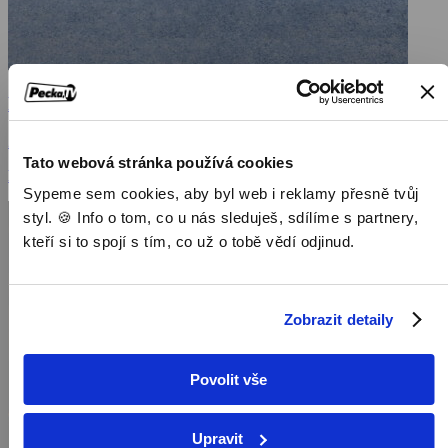
Pojď si hrát
2020, USA, 96 min
Tato webová stránka používá cookies
Filmy / Thrillery / Horory / Filmy různých žánrů / Mysteriózní
Sypeme sem cookies, aby byl web i reklamy přesně tvůj
styl. 🍪 Info o tom, co u nás sleduješ, sdílíme s partnery,
kteří si to spojí s tím, co už o tobě vědí odjinud.
Zobrazit detaily
Povolit vše
Upravit