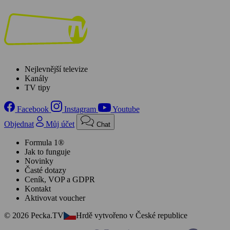
Nejlevnější televize
Kanály
TV tipy
Facebook
Instagram
Youtube
Objednat
Můj účet
Chat
Formula 1®
Jak to funguje
Novinky
Časté dotazy
Ceník, VOP a GDPR
Kontakt
Aktivovat voucher
© 2026 Pecka.TV
Hrdě vytvořeno v České republice