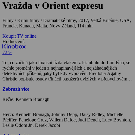
Vražda v Orient expresu
Filmy / Krimi filmy / Dramatické filmy,
2017, Velká Británie, USA,
Francie, Kanada, Malta, Nový Zéland, 114 min
Koupit TV online
Hodnocení:
72 %
To, co začíná jako luxusní jízda vlakem z Istanbulu do Londýna, se
rychle promění v jeden z nejnapínavějších a nejzáhadnějších
detektivních příběhů, jaký byl kdy vyprávěn. Předloha Agathy
Christie popisuje osudy třinácti pasažérů uvízlých v přepychovém
vlaku Orient expresu kdesi ve sněhových závějích na Balkáně.
Zobrazit více
V okamžiku, kdy ve vlaku dojde k záhadné vraždě amerického
obchodníka, každý z nich se stává podezřelým. Ve vlaku naštěstí
Režie: Kenneth Branagh
nechybí jeden neobyčejný Belgičan s velkým knírem a dokonale
pracujícími šedými mozkovými buňkami. A právě tento nejslavnější
detektiv na světě, Hercule Poirot, musí závodit s časem, aby vyřešil
Herci: Kenneth Branagh, Johnny Depp, Daisy Ridley, Michelle
smrtící hádanku dříve, než neznámý vrah znovu udeří.(CinemArt)
Pfeiffer, Penélope Cruz, Willem Dafoe, Judi Dench, Lucy Boynton,
Leslie Odom Jr., Derek Jacobi