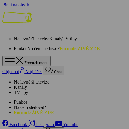
Přejít na obsah
Nejlevnější televize
Kanály
TV tipy
Funkce
Na čem sledovat?
Formule ŽIVĚ ZDE
Zobrazit menu
Objednat
Můj účet
Chat
Nejlevnější televize
Kanály
TV tipy
Funkce
Na čem sledovat?
Formule ŽIVĚ ZDE
Facebook
Instagram
Youtube