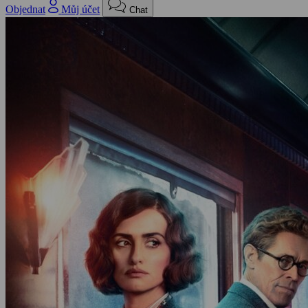
Objednat
Můj účet
Chat