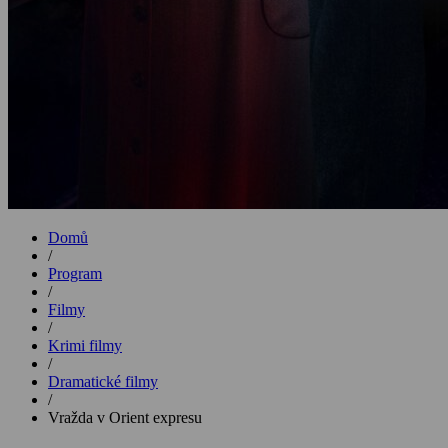
Domů
/
Program
/
Filmy
/
Krimi filmy
/
Dramatické filmy
/
Vražda v Orient expresu