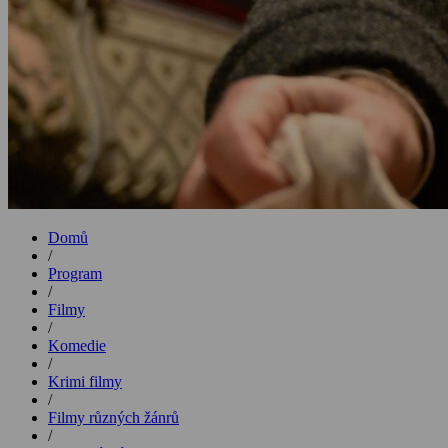
Domů
/
Program
/
Filmy
/
Komedie
/
Krimi filmy
/
Filmy různých žánrů
/