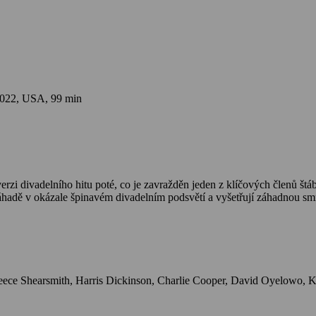
022, USA, 99 min
erzi divadelního hitu poté, co je zavražděn jeden z klíčových členů š
záhadě v okázale špinavém divadelním podsvětí a vyšetřují záhadnou smr