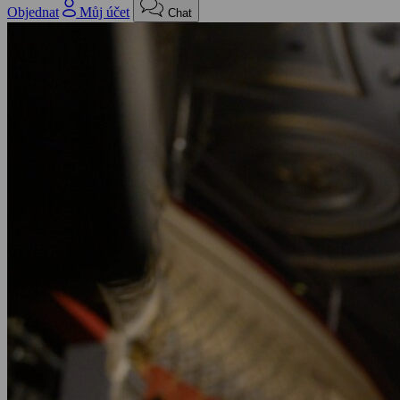
Objednat
Můj účet
Chat