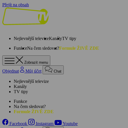
Přejít na obsah
Nejlevnější televize
Kanály
TV tipy
Funkce
Na čem sledovat?
Formule ŽIVĚ ZDE
Zobrazit menu
Objednat
Můj účet
Chat
Nejlevnější televize
Kanály
TV tipy
Funkce
Na čem sledovat?
Formule ŽIVĚ ZDE
Facebook
Instagram
Youtube