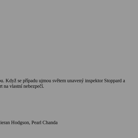
tábu. Když se případu ujmou světem unavený inspektor Stoppard a
t na vlastní nebezpečí.
Herci: Sam Rockwell, Saoirse Ronan, Adrien Brody, Ruth Wilson, Reece Shearsmith, Harris Dickinson, Charlie Cooper, David Oyelowo, Kieran Hodgson, Pearl Chanda