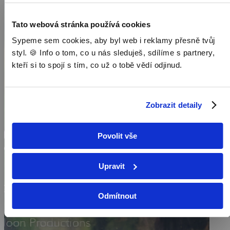
Jak přežít genocidu, která si vyžádá životy téměř 1,7 milionu mužů,
žen a dětí? Thell vydává svědectví o velkém utrpení, statečnosti a
touze po svobodě.
Tato webová stránka používá cookies
Sypeme sem cookies, aby byl web i reklamy přesně tvůj
styl. 🍪 Info o tom, co u nás sleduješ, sdílíme s partnery,
kteří si to spojí s tím, co už o tobě vědí odjinud.
Zobrazit detaily
Povolit vše
Upravit
Odmítnout