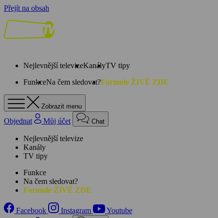
Přejít na obsah
Nejlevnější televize
Kanály
TV tipy
Funkce
Na čem sledovat?
Formule ŽIVĚ ZDE
Zobrazit menu
Objednat
Můj účet
Chat
Nejlevnější televize
Kanály
TV tipy
Funkce
Na čem sledovat?
Formule ŽIVĚ ZDE
Facebook
Instagram
Youtube