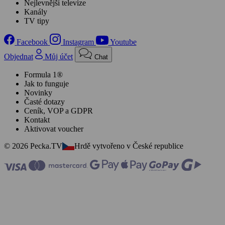
Nejlevnější televize
Kanály
TV tipy
Facebook
Instagram
Youtube
Objednat
Můj účet
Chat
Formula 1®
Jak to funguje
Novinky
Časté dotazy
Ceník, VOP a GDPR
Kontakt
Aktivovat voucher
© 2026 Pecka.TV
Hrdě vytvořeno v České republice