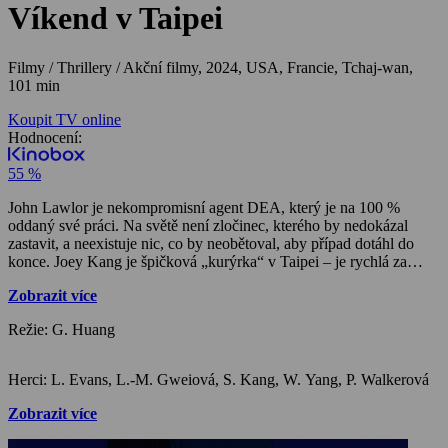
Víkend v Taipei
Filmy / Thrillery / Akční filmy,
2024, USA, Francie, Tchaj-wan,
101 min
Koupit TV online
Hodnocení:
55 %
John Lawlor je nekompromisní agent DEA, který je na 100 %
oddaný své práci. Na světě není zločinec, kterého by nedokázal
zastavit, a neexistuje nic, co by neobětoval, aby případ dotáhl do
konce. Joey Kang je špičková „kurýrka“ v Taipei – je rychlá za
volantem i ve svých rozhodnutích, je těžké ji vystopovat a nemožné
Zobrazit více
chytit. Ti dva se do sebe neměli zamilovat, ale osud je svedl
dohromady… než je síly zločinu a korupce rozdělily. Po 15 letech se
Režie: G. Huang
znovu setkávají během zběsilého víkendu v Taipei, kdy oba zjistí, že
jediné, co je těžší než se zamilovat – je zamilovat se znovu…
Herci: L. Evans, L.-M. Gweiová, S. Kang, W. Yang, P. Walkerová
Zobrazit více