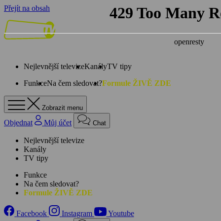
Přejít na obsah
Nejlevnější televize
Kanály
TV tipy
Funkce
Na čem sledovat?
Formule ŽIVĚ ZDE
Zobrazit menu
Objednat
Můj účet
Chat
Nejlevnější televize
Kanály
TV tipy
Funkce
Na čem sledovat?
Formule ŽIVĚ ZDE
Facebook
Instagram
Youtube