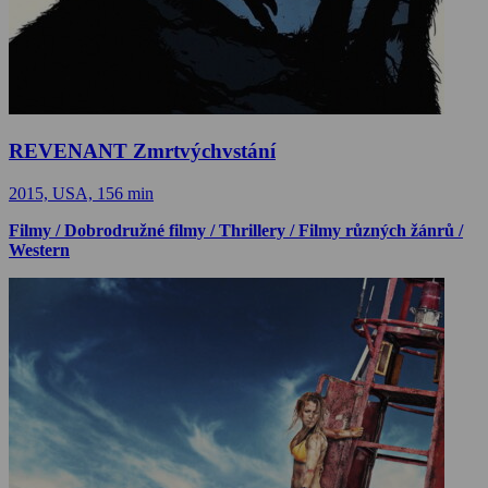
REVENANT Zmrtvýchvstání
2015, USA, 156 min
Filmy / Dobrodružné filmy / Thrillery / Filmy různých žánrů /
Western