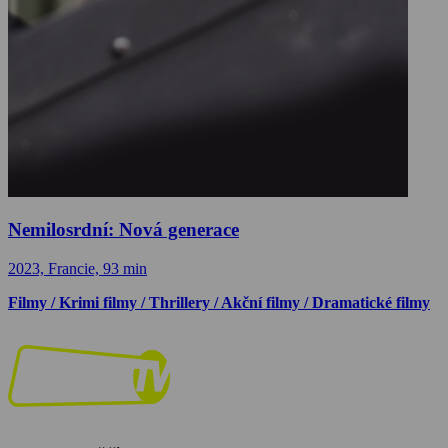
Nemilosrdní: Nová generace
2023, Francie, 93 min
Filmy / Krimi filmy / Thrillery / Akční filmy / Dramatické filmy