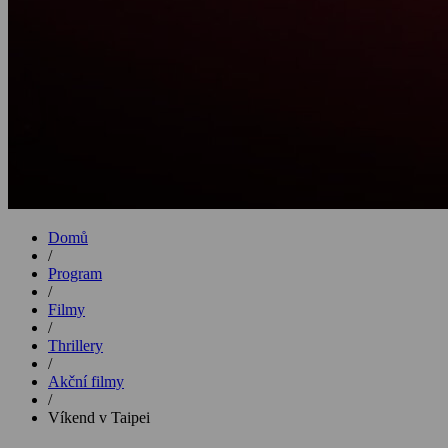
Domů
/
Program
/
Filmy
/
Thrillery
/
Akční filmy
/
Víkend v Taipei