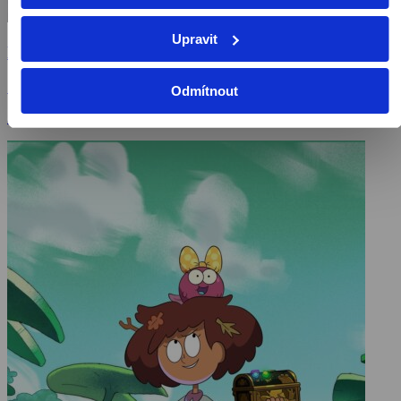
Upravit
Lokomotiva Tomáš
1984, Kanada, 22 min
Odmítnout
Seriály / Rodinné seriály / Animovaný / Dětský