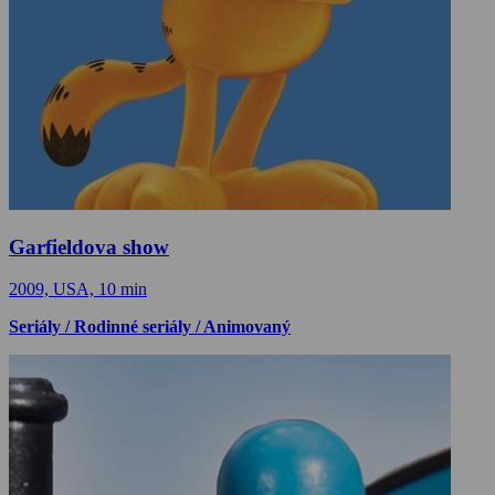
Garfieldova show
2009, USA, 10 min
Seriály / Rodinné seriály / Animovaný