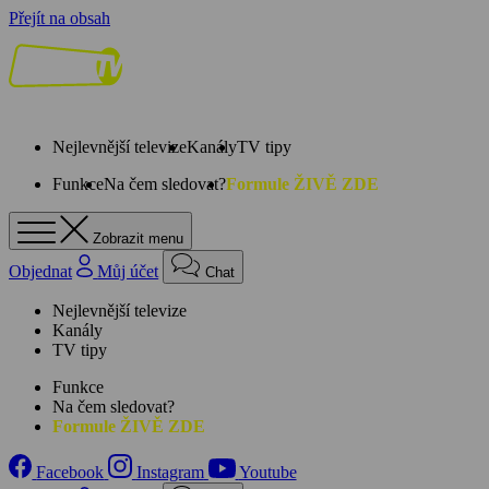
Přejít na obsah
Nejlevnější televize
Kanály
TV tipy
Funkce
Na čem sledovat?
Formule ŽIVĚ ZDE
Zobrazit menu
Objednat
Můj účet
Chat
Nejlevnější televize
Kanály
TV tipy
Funkce
Na čem sledovat?
Formule ŽIVĚ ZDE
Facebook
Instagram
Youtube