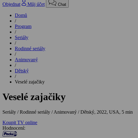
Objednat
Můj účet
Chat
Domů
/
Program
/
Seriály
/
Rodinné seriály
/
Animovaný
/
Dětský
/
Veselé zajačiky
Veselé zajačiky
Seriály / Rodinné seriály / Animovaný / Dětský,
2022, USA, 5 min
Koupit TV online
Hodnocení: