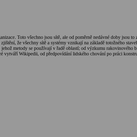
ganizace. Toto všechno jsou sítě, ale od poměrně nedávné doby jsou to 
zjištění, že všechny sítě a systémy vznikají na základě totožného stave
, jehož metody se používají v řadě oblastí; od výzkumu rakovinového 
é vytváří Wikipedii, od předpovídání lidského chování po práci konstru