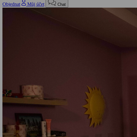
Objednat
Můj účet
Chat