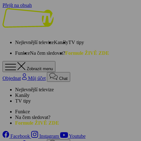
Přejít na obsah
Nejlevnější televize
Kanály
TV tipy
Funkce
Na čem sledovat?
Formule ŽIVĚ ZDE
Zobrazit menu
Objednat
Můj účet
Chat
Nejlevnější televize
Kanály
TV tipy
Funkce
Na čem sledovat?
Formule ŽIVĚ ZDE
Facebook
Instagram
Youtube