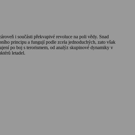
zároveň i součásti překvapivé revoluce na poli vědy. Snad
bního principu a fungují podle zcela jednoduchých, zato však
bujení po boj s terorismem, od analýz skupinové dynamiky v
ktérů letadel.