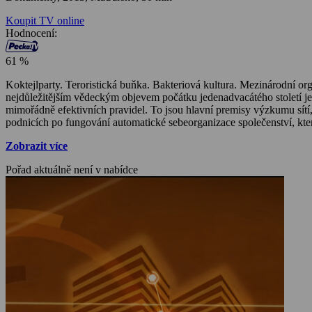
Koupit TV online
Hodnocení:
61 %
Koktejlparty. Teroristická buňka. Bakteriová kultura. Mezinárodní or
nejdůležitějším vědeckým objevem počátku jedenadvacátého století je 
mimořádně efektivních pravidel. To jsou hlavní premisy výzkumu sítí
podnicích po fungování automatické sebeorganizace společenství, kter
Zobrazit více
Pořad aktuálně není v nabídce