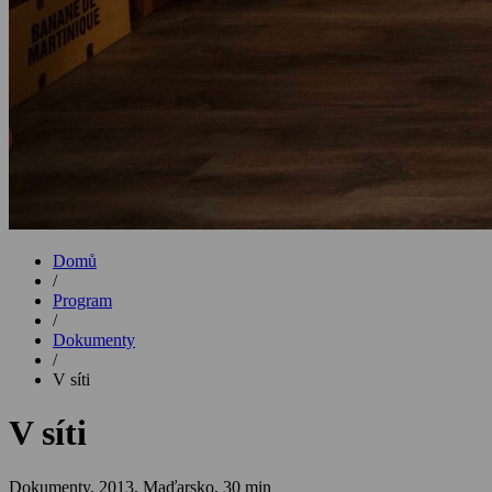
Domů
/
Program
/
Dokumenty
/
V síti
V síti
Dokumenty,
2013, Maďarsko, 30 min