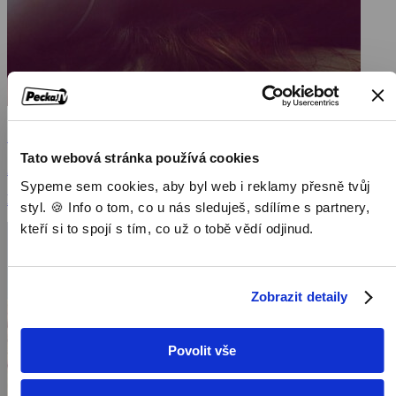
Zůstaň se mnou
Tato webová stránka používá cookies
2014, USA, 106 min
Sypeme sem cookies, aby byl web i reklamy přesně tvůj
Filmy / Dramatické filmy
styl. 🍪 Info o tom, co u nás sleduješ, sdílíme s partnery,
kteří si to spojí s tím, co už o tobě vědí odjinud.
Zobrazit detaily
Povolit vše