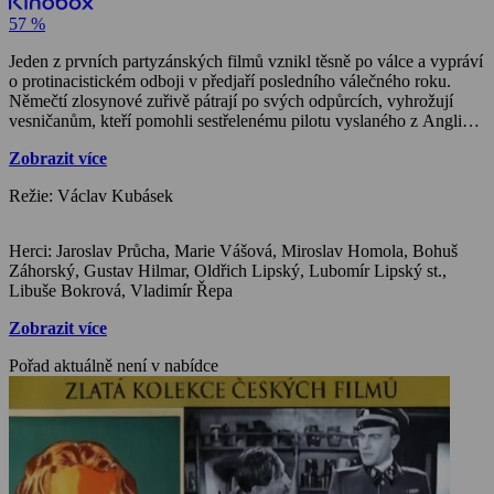
57 %
Jeden z prvních partyzánských filmů vznikl těsně po válce a vypráví
o protinacistickém odboji v předjaří posledního válečného roku.
Němečtí zlosynové zuřivě pátrají po svých odpůrcích, vyhrožují
vesničanům, kteří pomohli sestřelenému pilotu vyslaného z Anglie.
Jenže i v českém prostředí se rozmáhá podezírání, kdosi se totiž
Zobrazit více
snížil k udavačství. Popisně, neobratně vyprávěná a dnes již naivní
historka je ovšem cenným dokladem o stavu zvoleného žánru těsně
Režie: Václav Kubásek
před tím, než jej ovládla komunistická ideologie.
Herci: Jaroslav Průcha, Marie Vášová, Miroslav Homola, Bohuš
Záhorský, Gustav Hilmar, Oldřich Lipský, Lubomír Lipský st.,
Libuše Bokrová, Vladimír Řepa
Zobrazit více
Pořad aktuálně není v nabídce