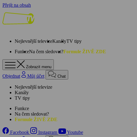
Přejít na obsah
Nejlevnější televize
Kanály
TV tipy
Funkce
Na čem sledovat?
Formule ŽIVĚ ZDE
Zobrazit menu
Objednat
Můj účet
Chat
Nejlevnější televize
Kanály
TV tipy
Funkce
Na čem sledovat?
Formule ŽIVĚ ZDE
Facebook
Instagram
Youtube