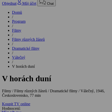
Objednat
Můj účet
Chat
Domů
/
Program
/
Filmy
/
Filmy různých žánrů
/
Dramatické filmy
/
Válečný
/
V horách duní
V horách duní
Filmy / Filmy různých žánrů / Dramatické filmy / Válečný,
1946,
Československo, 77 min
Koupit TV online
Hodnocení: